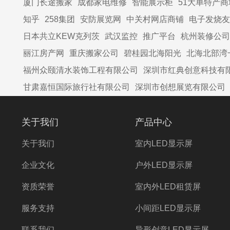
厦门长途搬家
成都家电维修
智能展示柜
51大单特产商
知乎
258集团
安防展览网
中关村网店商铺
电子发烧友
日本共立KEW克列茨
武汉监控
推广平台
杭州装修公司
丽江房产网
重庆搬家公司
碧桂园北海阳光
北海北部湾
福州众颐清水装饰工程有限公司
深圳市红典创意科技有
甘肃嘉恒国际旅行社有限公司
深圳市创想展览有限公司
关于我们
产品中心
关于我们
室内LED显示屏
企业文化
户外LED显示屏
资质荣誉
室内外LED租赁屏
服务支持
小间距LED显示屏
联系我们
异形创意LED显示屏