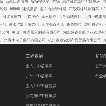
城
石家庄家装网
名站秒收录
95链
展厅会议室LED显示屏
商
论坛
bilibili
建筑摄影
南方冶金钢材网
江苏紫外线杀菌车
b
网红直播节
北京房价
涿州房产
商务酒吧设计
北海中电海
一号
透水混凝土增强剂
大连会议酒店
陶瓷颗粒
塑料粉碎机
限公司
中山市领秀展示制品有限公司
湖北盛锦企航企业管理有
广州青木电子数码有限公司
杭州春盎农副产品贸易有限公司
工程案例
新闻
室内LED显示屏
公司
户外LED显示屏
行业
室内外LED租赁屏
小间距LED显示屏
异形创意LED显示屏