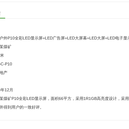
绍
外P10全彩LED显示屏=LED广告屏=LED大屏幕=LED大屏=LED电子
某煤矿
平米
C-P10
地产
3年12月
某煤矿P10全彩LED显示屏，面积66平方，采用1R1GB高亮度设计，采用
并得到用户的一致好评。