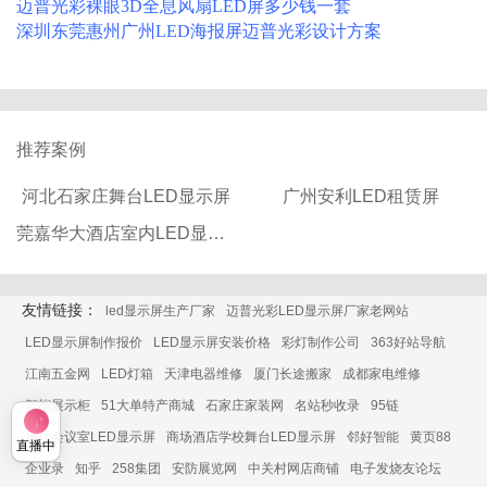
迈普光彩裸眼3D全息风扇LED屏多少钱一套
深圳东莞惠州广州LED海报屏迈普光彩设计方案
推荐案例
河北石家庄舞台LED显示屏
广州安利LED租赁屏
莞嘉华大酒店室内LED显示屏
友情链接：
led显示屏生产厂家
迈普光彩LED显示屏厂家老网站
LED显示屏制作报价
LED显示屏安装价格
彩灯制作公司
363好站导航
江南五金网
LED灯箱
天津电器维修
厦门长途搬家
成都家电维修
智能展示柜
51大单特产商城
石家庄家装网
名站秒收录
95链
展厅会议室LED显示屏
商场酒店学校舞台LED显示屏
邻好智能
黄页88
直播中
企业录
知乎
258集团
安防展览网
中关村网店商铺
电子发烧友论坛