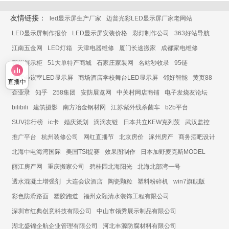
友情链接：
led显示屏生产厂家
迈普光彩LED显示屏厂家老网站
LED显示屏制作报价
LED显示屏安装价格
彩灯制作公司
363好站导航
江南五金网
LED灯箱
天津电器维修
厦门长途搬家
成都家电维修
智能展示柜
51大单特产商城
石家庄家装网
名站秒收录
95链
展厅会议室LED显示屏
商场酒店学校舞台LED显示屏
邻好智能
黄页88
直播中
企业录
知乎
258集团
安防展览网
中关村网店商铺
电子发烧友论坛
bilibili
建筑摄影
南方冶金钢材网
江苏紫外线杀菌车
b2b平台
SUV排行榜
ic卡
婚庆策划
滴滴友链
日本共立KEW克列茨
武汉监控
推广平台
杭州装修公司
网红直播节
北京房价
涿州房产
商务酒吧设计
北海中电海湾国际
美国TSI提赛
效果图制作
日本加野麦克斯MODEL
丽江房产网
重庆搬家公司
碧桂园北海阳光
北海北部湾一号
透水混凝土增强剂
大连会议酒店
陶瓷颗粒
塑料粉碎机
win7旗舰版
彩色防滑路面
塑胶跑道
福州众颐清水装饰工程有限公司
深圳市红典创意科技有限公司
中山市领秀展示制品有限公司
湖北盛锦企航企业管理有限公司
河北丰源防腐材料有限公司