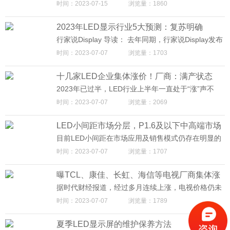
时间：2023-07-15
浏览量：1860
电、触电事件； 利用空调对迈普光彩小间距LED显示
业、教育、娱乐等领域发挥着重要作用，为用户提供
屏进行抽湿，放置干燥剂及物理吸湿的方法，保持干
了高质量的视觉体验。然而，就像任何其他电子设备
燥，避免显示屏受潮；
2023年LED显示行业5大预测：复苏明确
一样，迈普光彩LED显示屏也可能会出现故障或需要
维修。在本文中，我们将重点讨论室内P1.86小间距L
行家说Display 导读： 去年同期，行家说Display发布
ED显示屏的维修问题。
了5条2022年显示产业各环节的技术走势和市场表现
时间：2023-07-07
浏览量：1703
预判，命中率80%。 而2023年开局即带来新气象，
山河无恙，百业待兴。那么，2023年将会出现哪些变
十几家LED企业集体涨价！厂商：满产状态
化？今年的新型显示产业将会出现哪些可能性？ 本
期，行家说产研中心罗列了5条2023年显示产业各环
却“做多亏多”
2023年已过半，LED行业上半年一直处于“涨”声不
节的技术走势和市场表现预判，供各位参阅，也以待
断，尤其在LED封装、显示屏与照明应用领域多家企
时间：2023-07-07
浏览量：2069
求证。
业至少一次上调价格，大部分企业上调产品价格幅度
在5%~20%不等，近期甚至有企业已是二次涨价，众
LED小间距市场分层，P1.6及以下中高端市场
多企业直呼“咋回事”？ 为何近两个月涨价函满天飞，
且集中在LED封装、显示屏领域？背后传递出什么信
应用特点解析
目前LED小间距在市场应用及销售模式仍存在明显的
号？ 01· 订单需求释放行业提价成必然 笔者发现，涨
分层，一端是以经销渠道销售为主的市场，另一端是
时间：2023-07-07
浏览量：1707
价主要集中在五一节后，即近两个月为涨价的高峰
以行业工程项目为主的市场，从应用的产品间距看，
期，利亚德、京东方晶芯、东山精密、木林森、施耐
行业工程市场多以P1.6及以下产品为主，本文主要分
德电气、兆驰光元、洲明科技、雷曼光电、瑞晟光电
曝TCL、康佳、长虹、海信等电视厂商集体涨
析目前小间距（P1.6及以下）在中高端市场的需求特
等十多家企业接连发布涨价通知，其中利亚德、东山
点。 根据DISCIEN《2023Q1中国大陆 LED小间距市
价 涨幅10%以上
据时代财经报道，经过多月连续上涨，电视价格仍未
精密和京东方晶芯在两个月时间内已发布涨价函两次
场研究报告》数据统计，2023年一季度国内LED小间
有下跌迹象。TCL、康佳、长虹、海信等终端电视品
以上。
时间：2023-07-07
浏览量：1789
距市场终端销售额38亿，其中P1.6及以下间距段销额
牌纷纷宣布涨价。 近日，康佳业务员叶勇在朋友圈晒
占比达62.5%，销量占比29.6%，比重提升明显，细
出了一则涨价通知。通知显示，康佳电视自6月21日
分行业项目需求拉动，整体间距微缩化进程明显。 图
夏季LED显示屏的维护保养方法
全尺寸段产品价格全线上调。对此，康佳集团相关负