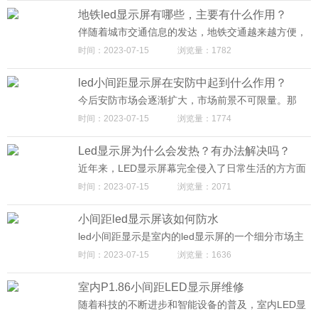
的需求在未来几年也将增加，将为各大显示屏厂商带
地铁led显示屏有哪些，主要有什么作用？
来新的发展机遇。
伴随着城市交通信息的发达，地铁交通越来越方便，
人们的生活中不知不觉地被地铁广告所吸引，当人们
时间：2023-07-15
浏览量：1782
在乘坐地铁时ZUI容易看到ZUI多的便是地铁广告，通
常地铁广告都会放在走廊左右两侧或分布在地铁周边
led小间距显示屏在安防中起到什么作用？
范围，它的关键形式有十二封灯箱、四封通道海报、
特殊位灯箱、扶梯、车厢内海报及隧道区间内LED广
今后安防市场会逐渐扩大，市场前景不可限量。那
告屏等，迈普光彩LED显示屏作为现代交通类特殊的
么，安防领域又有什么可以助力小间距LED显示屏的
时间：2023-07-15
浏览量：1774
广告载体，利用地铁人的流量集中、受注目程度高的
发展呢? 小间距LED显示屏是显示的重要载体：提到
优势，提升品牌的认知度，使之留住快节奏状态下步
安防领域，智能显示便不得不提，因为人们安全意识
履匆匆的都市人驻足观看。那么接下来迈普光彩告诉
Led显示屏为什么会发热？有办法解决吗？
的加强和智能化对生活的冲击，智能显示在安防产品
你，地铁led显示屏有哪些，关键有什么作用？
中起着至关重要的作用。而且，在智能监控时代，一
近年来，LED显示屏幕完全侵入了日常生活的方方面
切角落都少不了视频监控，更少不了智能显示，安防
面：从小型LED显示屏幕、应用商店、口号、标志等
时间：2023-07-15
浏览量：2071
领域的显示市场也正是由此拓展而来。 小间距LED显
场所，24小时不间断滚动播放各种文本和视频信息、
示屏是安防行业的新"宠儿”：在安防领域还有更多的
医院登记信息、法院重要通知、酒店婚地产信息、银
地方可以让迈普光彩小间距LED显示屏落地生根。例
小间距led显示屏该如何防水
行相关产品、购物便利店折扣信息甚至警方发布的警
如：交通诱导系统、治安管理、智慧城市、监控中心
告信息都可以在迈普光彩LED广告屏幕上发布。
led小间距显示是室内的led显示屏的一个细分市场主
指挥室等等。
要运用于会议室、智能交通大厅、星际酒店等场所，
时间：2023-07-15
浏览量：1636
间距较小，间距较小led生产过程中没有防水处理，但
安装在南方城市时，南方的天气十分潮湿。那么接下
室内P1.86小间距LED显示屏维修
来迈普光彩告诉你，小间距led显示屏该如何防水？
1、小间距LED显示屏受潮处理 对小间距LED显示屏
随着科技的不断进步和智能设备的普及，室内LED显
线路、开关进行检查，保持开关干燥，避免发生漏
示屏已成为当今生活中不可或缺的一部分。它们在商