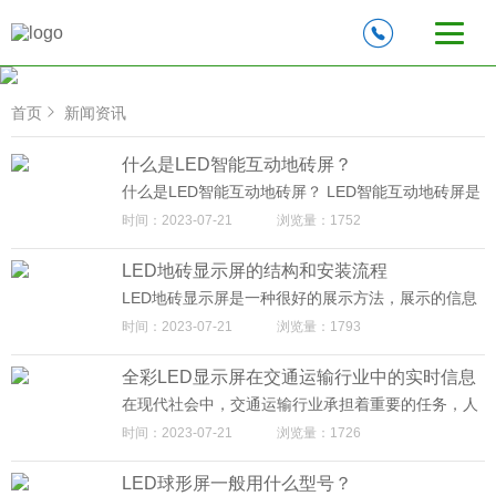
首页
新闻资讯
什么是LED智能互动地砖屏？
什么是LED智能互动地砖屏？ LED智能互动地砖屏是
专为地面显示而打造的一款创新商显产品，配合智能
时间：2023-07-21
浏览量：1752
系统，实现人屏互动、趣味游戏等多重效果，使得舞
台空间延伸、并实现光影互动的视觉效果，令整个舞
LED地砖显示屏的结构和安装流程
台趣味横生。它既可以应用于室内外舞台场景，也可
以作为大型商场的舞台休息区。 LED智能互动地砖屏
LED地砖显示屏是一种很好的展示方法，展示的信息
的优势有哪些？ 因使用环境的特殊性，在设计上它不
量大，内容可以随时更新，并且有着非常好的广告和
时间：2023-07-21
浏览量：1793
仅要满足常规LED显示屏的静音散热处理、维护便
告示效果，非常引人的注意力。那么LED地砖显示屏
利、显示稳定等需求，也应考虑如下要素。 （1）安
的部件有哪些?其主要组成部件是：单元板、电源、
全承重。 迈普光彩LED地砖屏需具有好的承重力度
全彩LED显示屏在交通运输行业中的实时信息
控制卡、连线、单元板背面、单元板正面、开关电源
（每平方可承载高达数吨的重量），以电视台直播/录
和 LED 条屏控制卡。下面迈普光彩小编给大家详细
显示与管理研究
在现代社会中，交通运输行业承担着重要的任务，人
播场景为例，地砖屏上经常会放置道具，电视台幕前
介绍各个部件及其安装要点。 LED地砖显示屏结构
们对交通信息的实时掌握和准确传递要求越来越高。
工作通常需要站立于台前。好的承重设计可以保障电
时间：2023-07-21
浏览量：1726
1、单元板 单元板是LED的显示核心部件之一，单元
迈普光彩小编认为，实时信息显示在道路安全、交通
视台工作的稳定可靠安全。
板的好坏，直接影响到显示效果的。单元板由LED模
流畅以及用户体验等方面起到了不可忽视的作用。 然
块，驱动芯片和PCB电路板组成。LED模块，其实是
LED球形屏一般用什么型号？
而，传统的交通信息显示手段，如路牌和路标，已经