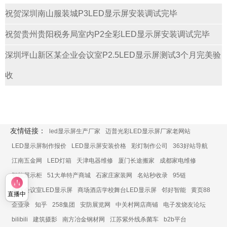
祝贺深圳南山服装城P3LED显示屏安装调试完毕
祝贺贵州贵阳税务局室内P2全彩LED显示屏安装调试完毕
深圳坪山新区某企业会议室P2.5LED显示屏测试3个月完美验
收
友情链接：
led显示屏生产厂家
迈普光彩LED显示屏厂家老网站
LED显示屏制作报价
LED显示屏安装价格
彩灯制作公司
363好站导航
江南五金网
LED灯箱
天津电器维修
厦门长途搬家
成都家电维修
智能展示柜
51大单特产商城
石家庄家装网
名站秒收录
95链
展厅会议室LED显示屏
商场酒店学校舞台LED显示屏
邻好智能
黄页88
直播中
企业录
知乎
258集团
安防展览网
中关村网店商铺
电子发烧友论坛
bilibili
建筑摄影
南方冶金钢材网
江苏紫外线杀菌车
b2b平台