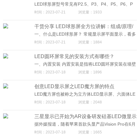
由很多个LED发光点用树脂或者塑料封装起来点阵。
不能满足快速变化的信息展示需求，无法及时、准确
LED球形屏型号常见有P2.5、P3、P4、P5、P6、P
地向用户提供实时的信息。 二、全彩LED显示屏在交
8、P10，但是随着技术及生产工艺的进步，只要点间
时间：2023-07-21
浏览量：1933
通运输行业中的应用优势 1. 高清晰度与鲜艳的色彩：
距大于P2的显示屏都可用于户外。这么球形屏一般用
全彩LED显示屏具备高密度点阵和高亮度的特点，能
什么型号？ 1. 根据面积 球体直径在2米内的，建议使
够清晰、鲜艳地显示各种文本、图像和视频，以引起
干货分享 LED球形屏全方位讲解：组成/原理/
用P3型号；球体直径在2米~5米之间的，建议选择P
用户的注意和关注。 2. 多种信息展示方式：全彩LED
4、P5、P6；球体直径在6~10米，建议选择P8 P1
优势/应用/前景
一、什么是LED球形屏？ 常规显示屏平面显示，看多
显示屏不仅能够实现文本信息的显示，还可以通过动
0；球体直径10米以上建议选择P10； 2. 根据距离 P
了会产生审美疲劳，再加上市场上多元化需求，衍生
态图像和视频展示形式，直观地传递丰富的交通信
时间：2023-07-21
浏览量：1884
后面的数值指显示屏灯珠之间的距离，称为点间距。
出了LED球形屏这样标新立异的产品。迈普光彩LED
息，提高用户的感知度。 3. 远程监控与管理：全彩L
点间距数值越小，单位像素点就越高，显示画面也就
球形屏是一种球状的新型显示屏， 能够360度全方位
ED显示屏支持远程联网，可通过互联网实现对屏幕内
越清晰，适合近距离的观看。所以对于迈普光彩LED
LED圆环屏常见的安装方式有哪些？
观赏屏幕显示的内容，从而带来全新的视觉体验。并
容的远程控制和更新，方便管理人员实时发布、调整
球形屏，观看距离比较近，建议采用P3或P4，距离远
且画质细腻，画面立体感强。 二、 LED球形屏组成 L
和更新信息。 4. 良好的适应性与可扩展性：全彩LED
一、内置安装 内置安装是指将LED圆环屏安装在墙壁
一些的，就采用或P5或P6，再远就采用P8。
ED球形屏主要由球形托架、LED模组、LED模块、控
显示屏可以适应不同环境条件下的使用，具有防风、
或天花板上，这种安装方式简单快捷，不需要拆卸，
时间：2023-07-18
浏览量：1896
制器、电源这5个部分组成。
防水、防暴等功能。同时，其模块化设计和灵活组合
只需要将LED圆环屏安装在墙壁或天花板上即可，安
方式能够满足不同场地和任务的需求。 三、全彩LED
装过程也比较简单，只需要使用螺丝固定即可。 二、
创意LED显示屏之LED魔方屏的特点
显示屏在交通运输行业中的应用案例 1. 车辆导向系
外置安装 外置安装是指将LED圆环屏安装在墙外，这
统：在公交、地铁、机场等交通枢纽设置全彩LED显
种安装方式比较耗时，需要拆卸墙壁，然后在墙壁外
LED魔方屏也被称之为立方体LED显示屏、六面体LE
示屏，通过实时显示车辆到站时间、班次信息等，提
部安装LED圆环屏，安装过程中需要注意水平度，以
D显示屏等，每个显示面之间实现了无缝拼接，运用
时间：2023-07-18
浏览量：2048
高乘客的出行体验。 2. 实时路况信息发布：在高速公
及LED圆环屏和墙壁之间的距离，确保LED圆环屏安
技术前沿的箱体设计工艺，通过跟实际安装场景相结
路、主要道路等交通要道安装全彩LED显示屏，实时
装后稳定可靠。
合，打造出更具创意的LED显示屏产品，LED魔方屏
显示交通事故、拥堵等信息，引导车辆选择合适的行
三星显示已开始为AR设备研发硅基LED微显示
以独特的造型吸引用户，摆脱了传统平面显示的单
驶路线，提升交通效率。 3. 安全警示系统：在桥梁、
调，给人以全新的视觉体验。迈普光彩LED魔方屏也
屏
据外媒报道，随着苹果首款头显产品Vision Pro在6月
隧道等危险路段安装全彩LED显示屏，通过实时显示
被称之为立方体led显示屏。因其每个显示面之间实现
份正式推出，AR/VR/MR等头显产品也就将成为各大
警示信息，提醒驾驶员保持注意力，减少交通事故的
时间：2023-07-18
浏览量：1665
了无缝拼接，多应用于一些科学馆、候机楼、舞台现
公司下一个重要的竞争领域， 对显示屏这一关键部件
发生。
场、室内商场、城市广场等场所。