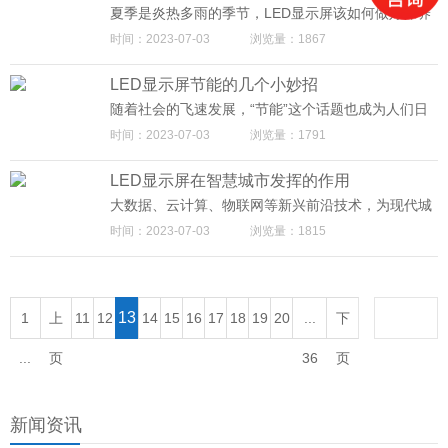
一：2023Q1中国大陆LED小间距分间距段出货占比%
责人证实，称全渠道零售价格上行，调价幅度普遍超
夏季是炎热多雨的季节，LED显示屏该如何做好保养
过15%。 TCL也发布了涨价通知。通知显示，自7月1
呢？室内的LED显示屏影响还比较小，尤其是户外和
时间：2023-07-03
浏览量：1867
日起，TCL对智屏（TV）产品价格作调整，预计整体
半户外的LED显示屏，受环境影响比较大，尤其是高
上调15%-20%；京东方对MLED产品作适度调整，调
温高湿度的情况下，就容易出现坏的问题。那么夏
整幅度另行通知。 此外，长虹ZUI近一则涨价通知显
LED显示屏节能的几个小妙招
季，针对户外LED显示屏的维护保养，应该注意哪些
示，长虹电视全线在售产品自6月21日起上调10%-3
问题呢？ 1、建议LED显示屏大屏幕每天休息时间大
随着社会的飞速发展，“节能”这个话题也成为人们日
0%。
于2小时，在梅雨季节迈普光彩LED屏大屏幕一个星
益关注的话题之一，LED行业同样不会例外。经调查
时间：2023-07-03
浏览量：1791
期至少使用一次以上。一般每月至少开启屏幕一次，
发现，LED节能类产品广受大众欢迎，如LED节能
点亮2小时以上。 2、对于室外LED显示屏，由于风、
灯，而同属于LED行业的LED显示屏也应与时俱进，
雨、雷、电等自然因素造成的损害，不在保修范围之
LED显示屏在智慧城市发挥的作用
响应国家号召，提倡节能环保产品。众所周知LED显
内。需业主向保险公司投保，由保险公司赔付。
示屏因其亮度高，因此在节能方面可能达不到理想效
大数据、云计算、物联网等新兴前沿技术，为现代城
果，但是这并不代表就必须是高能耗产品。那么LED
市治理、社会民生服务、经济社会发展赋能，唤醒
时间：2023-07-03
浏览量：1815
显示屏如何实现节能呢？迈普光彩小编为您详细介绍
了“沉睡的数据”，架构起“城市大脑”，构建起“善感
LED显示屏节能的几个小妙招，希望能采纳。 1、选
知、会喘气、有温度”的新型智慧城市。 随着新一代
用环保材料 选用环保材料制作的LED显示屏，经过特
信息技术的应用，人类可以以更加复杂和动态的方式
殊加工工艺，无需灌胶，就可以使屏体达到防水防尘
管理生产和生活的状态。此外，通过在供电系统、供
防紫外线照射的目的。比一般工艺生产出来的产品耗
水系统、交通系统、建筑和油气管道等生产生活系统
13
1
上
11
12
14
15
16
17
18
19
20
...
下
材少，更环保。 2、迈普光彩的超薄系列产品，39m
中嵌入和装备传感器和摄像头，形成的物联网可以与
m极薄机身，厚度较常规小间距产品减少40%，寓屏
互联网连接，实现人类社会与物理信息系统的一体
...
页
36
页
于墙，屏墙合一。 3、设计亮度调节装置 不同天气情
化。从这个建设过程来看，很明显，当前智慧城市的
况下使用场合的亮度是不同的，为了让LED显示屏能
认识、理解和建设都集中在城市的信息环境上。但
够达到ZUI佳的显示效果，既不过亮也不过暗，LED
是，城市是人类活动的重要载体和平台。该载体和平
显示屏专门设计了亮度256级调节装置以及根据周围
台不仅承载人类活动，还涉及各种类型的城市资产，
新闻资讯
环境自动调节亮度的功能，可以保证LED显示屏在各
其中ZUI重要的是城市的数字资产。