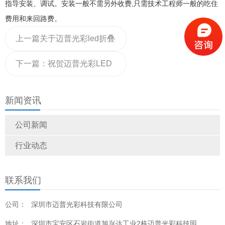
指导安装、调试。安装一般不需另外收费,只需技术工程师一般的吃住
费用和来回路费。
上一篇
关于迈普光彩led折叠
屏拆解详解,led折叠屏内部
下一篇：
祝贺迈普光彩LED
结构介绍
风扇屏落户吉林丰满区某展
新闻资讯
厅
公司新闻
行业动态
联系我们
公司：
深圳市迈普光彩科技有限公司
地址：
深圳市宝安区石岩街道旭兴达工业2栋迈普光彩科技园