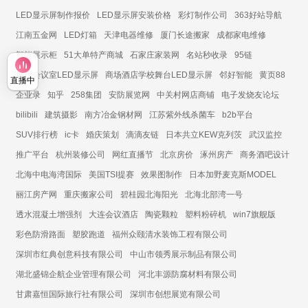
LED显示屏制作报价
LED显示屏安装价格
彩灯制作公司
363好站导航
江南五金网
LED灯箱
天津电器维修
厦门长途搬家
成都家电维修
智能展示柜
51大单特产商城
石家庄家装网
名站秒收录
95链
展厅会议室LED显示屏
商场酒店学校舞台LED显示屏
邻好智能
黄页88
直播中
企业录
知乎
258集团
安防展览网
中关村网店商铺
电子发烧友论坛
bilibili
建筑摄影
南方冶金钢材网
江苏紫外线杀菌车
b2b平台
SUV排行榜
ic卡
婚庆策划
滴滴友链
日本共立KEW克列茨
武汉监控
推广平台
杭州装修公司
网红直播节
北京房价
涿州房产
商务酒吧设计
北海中电海湾国际
美国TSI提赛
效果图制作
日本加野麦克斯MODEL
丽江房产网
重庆搬家公司
碧桂园北海阳光
北海北部湾一号
透水混凝土增强剂
大连会议酒店
陶瓷颗粒
塑料粉碎机
win7旗舰版
彩色防滑路面
塑胶跑道
福州众颐清水装饰工程有限公司
深圳市红典创意科技有限公司
中山市领秀展示制品有限公司
湖北盛锦企航企业管理有限公司
河北丰源防腐材料有限公司
甘肃嘉恒国际旅行社有限公司
深圳市创想展览有限公司