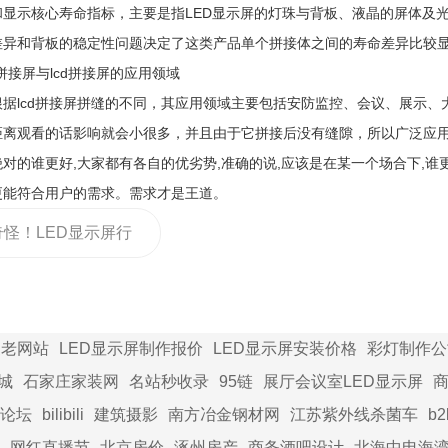
示核心寿命指标，主要是指LED显示屏的灯珠与背板、液晶的屏体及光源
差异和背板的稳定性问题决定了这类产品单个拼接体之间的寿命差异比较
接屏与lcd拼接屏的应用领域
lcd拼接屏拼缝的不同，其应用领域主要包括安防监控、会议、展示、大
距离观看的话影响就会小很多，并且由于它拼接后没有缝隙，所以广泛应
的谁更好,大家都有各自的优劣势,准确的说,应该是在某一个场合下,谁
更能符合用户的需求。需求才是王道。
奇怪！LED显示屏行
润去哪儿了？
家老网站
LED显示屏制作报价
LED显示屏安装价格
彩灯制作公
城
石家庄家装网
名站秒收录
95链
展厅会议室LED显示屏
商
论坛
bilibili
建筑摄影
南方冶金钢材网
江苏紫外线杀菌车
b
网红直播节
北京房价
涿州房产
商务酒吧设计
北海中电海