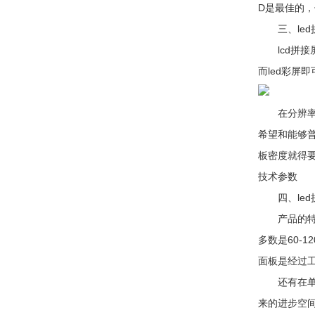
D是最佳的
三、led拼
lcd拼接
而led彩
在分辨率(P
希望和能够普
板密度就得要
技术参数
四、led拼
产品的特性
多数是60-
面板是经过
还有在单元
来的进步空