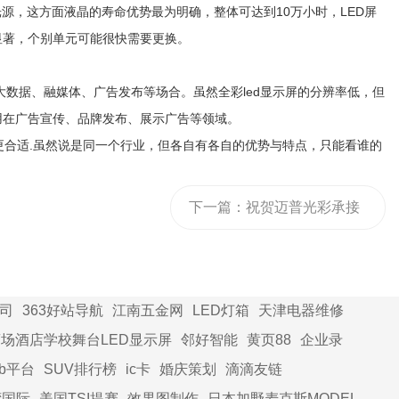
，这方面液晶的寿命优势最为明确，整体可达到10万小时，LED屏
显著，个别单元可能很快需要更换。
数据、融媒体、广告发布等场合。虽然全彩led显示屏的分辨率低，但
用在广告宣传、品牌发布、展示广告等领域。
更合适.虽然说是同一个行业，但各自有各自的优势与特点，只能看谁的
下一篇：
祝贺迈普光彩承接
珠海室内P1.2及P1.5和P3三
块LED显示屏项目
司
363好站导航
江南五金网
LED灯箱
天津电器维修
场酒店学校舞台LED显示屏
邻好智能
黄页88
企业录
2b平台
SUV排行榜
ic卡
婚庆策划
滴滴友链
湾国际
美国TSI提赛
效果图制作
日本加野麦克斯MODEL