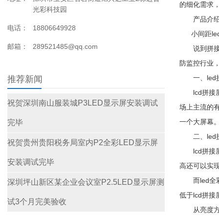
的细化需求，l
光彩科技园
产品介
电话：
18806649928
小间距led
邮箱：
289521485@qq.com
说到拼接屏
防监控行业，
一、led拼
推荐新闻
lcd拼接
祝贺深圳南山服装城P3LED显示屏安装调试
场上主流的有
一个大屏幕
完毕
二、led拼
祝贺贵州贵阳税务局室内P2全彩LED显示屏
lcd拼接屏
安装调试完毕
高还可以实现
而led全
深圳坪山新区某企业会议室P2.5LED显示屏测
低于lcd拼
试3个月完美验收
从亮度方面