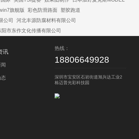
win7旗舰版
彩色防滑路面
塑胶跑道
限公司
河北丰源防腐材料有限公司
东阳市东作文化传播有限公司
热线：
资讯
18806649928
新闻
深圳市宝安区石岩街道旭兴达工业2
动态
栋迈普光彩科技园