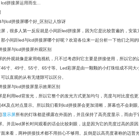
cd拼接屏运用而生...
绍
与lcd拼接屏哪个好_区别让人惊讶
，很多人第一反应就是小间距led拼接屏，因为它是比较普遍的，安装方
那小间距led与lcd拼接屏哪个好呢？欢迎各位来一起分析一下他们之间
接屏与lcd拼接屏外观区别
屏的外观就像是家用电视机，只不过考虑到它主要是拼接使用，所以它的
46寸、49寸、55寸、65寸等。Led彩屏是由一颗颗的小灯珠组成不
。可以直观的从有无缝隙可以区分。
接屏与lcd拼接屏显示效果区别
是利用led背发光，所以它整个的发光方式更加均匀，亮度与对比度也更加
4K及点对点显示。所以我们看到lcd拼接屏会更加清晰，屏幕也不会刺眼
彩
显示屏
所有的灯珠都是裸露在外面的，并且保持了高亮度显示，而由于
接屏。并且led屏长时间观看的话会比较刺眼，这是因为它的亮度过高的原因
来看，两种拼接技术都不用担心不够用。反倒是以高亮度著称的迈普光彩