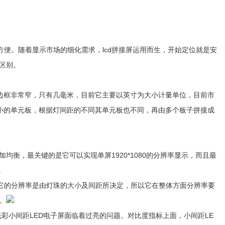
便。随着显示市场的细化需求，lcd拼接屏运用而生，开始定位就是安
的区别。
边框非常窄，只有几毫米，目前它主要以英寸为大小计量单位，目前市
同大小的单元板，根据灯间距的不同其单元板也不同，再由多个板子拼接成
均衡，最关键的是它可以实现单屏1920*1080的分辨率显示，而且最
。
它的分辨率是由灯珠的大小及间距所决定，所以它在整体方面分辨率要
。
小间距LED电子屏面临着过亮的问题。对比度指标上面，小间距LE