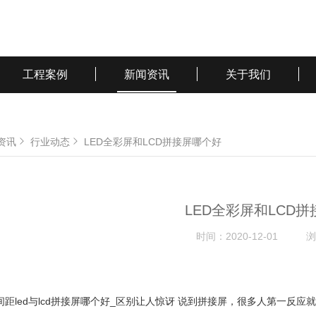
工程案例
新闻资讯
关于我们
资讯
行业动态
LED全彩屏和LCD拼接屏哪个好
LED全彩屏和LCD
时间：
2020-12-01
浏
间距led与lcd拼接屏哪个好_区别让人惊讶 说到拼接屏，很多人第一反