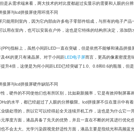
，但是从需求端来看，两大技术的对比度都超过实显示的需要和人眼的分辨
接屏与lcd拼接屏使用环境不同
屏只能用到室内，因为它内部由许多电子零部件组成，与所有的电子产品
屏即可以用在室内，也可以安装在户外，这也是它特殊的结构所决定，添加
PI)指标上，虽然小间距LED一直在突破，但是依然不能够和液晶拼接
及4K的更只有液晶屏。对于小间距
LED电子屏
而言，更高的像素密度意
提升4倍，这便是为何小间距LED已经突破了1.0、0.8和0.6的瓶颈，但
接屏与lcd拼接屏硬件缺陷不同
，硬件的不同使他们也有所区别，比如刷新频率，它是有效抑制屏幕画面
120Hz的水平，都已经超过了人眼的分辨极限。lcd拼接屏不仅在显示
工业级处理的，所以它可以经得起全天连续开机工作，这也是为什么它一
厚度方面，液晶具备了先天的优势，并且一直在不断的对其进行优化也在
间也不会太大。光学污染跟视觉舒适性方面，液晶主要是指炫光和高频蓝光