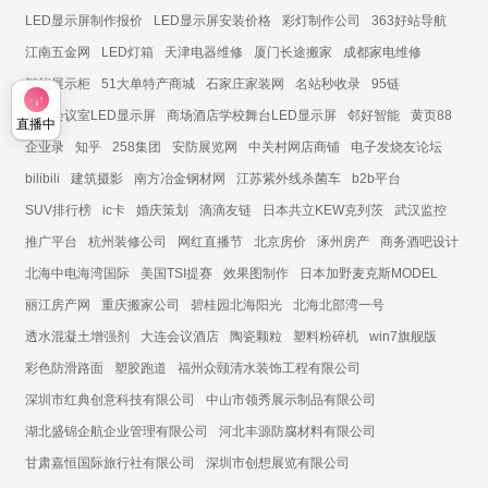
LED显示屏制作报价
LED显示屏安装价格
彩灯制作公司
363好站导航
江南五金网
LED灯箱
天津电器维修
厦门长途搬家
成都家电维修
智能展示柜
51大单特产商城
石家庄家装网
名站秒收录
95链
展厅会议室LED显示屏
商场酒店学校舞台LED显示屏
邻好智能
黄页88
直播中
企业录
知乎
258集团
安防展览网
中关村网店商铺
电子发烧友论坛
bilibili
建筑摄影
南方冶金钢材网
江苏紫外线杀菌车
b2b平台
SUV排行榜
ic卡
婚庆策划
滴滴友链
日本共立KEW克列茨
武汉监控
推广平台
杭州装修公司
网红直播节
北京房价
涿州房产
商务酒吧设计
北海中电海湾国际
美国TSI提赛
效果图制作
日本加野麦克斯MODEL
丽江房产网
重庆搬家公司
碧桂园北海阳光
北海北部湾一号
透水混凝土增强剂
大连会议酒店
陶瓷颗粒
塑料粉碎机
win7旗舰版
彩色防滑路面
塑胶跑道
福州众颐清水装饰工程有限公司
深圳市红典创意科技有限公司
中山市领秀展示制品有限公司
湖北盛锦企航企业管理有限公司
河北丰源防腐材料有限公司
甘肃嘉恒国际旅行社有限公司
深圳市创想展览有限公司