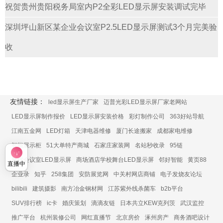
祝贺贵州贵阳税务局室内P2全彩LED显示屏安装调试完毕
深圳坪山新区某企业会议室P2.5LED显示屏测试3个月完美验
收
友情链接：
led显示屏生产厂家
迈普光彩LED显示屏厂家老网站
LED显示屏制作报价
LED显示屏安装价格
彩灯制作公司
363好站导航
江南五金网
LED灯箱
天津电器维修
厦门长途搬家
成都家电维修
智能展示柜
51大单特产商城
石家庄家装网
名站秒收录
95链
展厅会议室LED显示屏
商场酒店学校舞台LED显示屏
邻好智能
黄页88
直播中
企业录
知乎
258集团
安防展览网
中关村网店商铺
电子发烧友论坛
bilibili
建筑摄影
南方冶金钢材网
江苏紫外线杀菌车
b2b平台
SUV排行榜
ic卡
婚庆策划
滴滴友链
日本共立KEW克列茨
武汉监控
推广平台
杭州装修公司
网红直播节
北京房价
涿州房产
商务酒吧设计