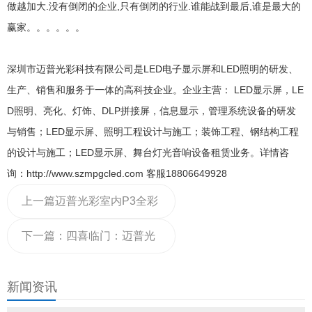
做越加大.没有倒闭的企业,只有倒闭的行业.谁能战到最后,谁是最大的
赢家。。。。。。
深圳市迈普光彩科技有限公司是LED电子显示屏和LED照明的研发、
生产、销售和服务于一体的高科技企业。企业主营： LED显示屏，LE
D照明、亮化、灯饰、DLP拼接屏，信息显示，管理系统设备的研发
与销售；LED显示屏、照明工程设计与施工；装饰工程、钢结构工程
的设计与施工；LED显示屏、舞台灯光音响设备租赁业务。详情咨
询：http://www.szmpgcled.com 客服18806649928
上一篇
迈普光彩室内P3全彩
LED显示屏进驻石家庄满城
下一篇：
四喜临门：迈普光
县秀兰山庄
彩LED显示屏厂家产品文章
新闻资讯
被50余家网站转发