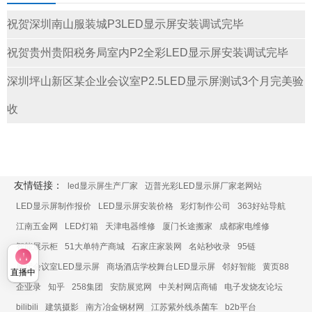
祝贺深圳南山服装城P3LED显示屏安装调试完毕
祝贺贵州贵阳税务局室内P2全彩LED显示屏安装调试完毕
深圳坪山新区某企业会议室P2.5LED显示屏测试3个月完美验
收
友情链接：
led显示屏生产厂家
迈普光彩LED显示屏厂家老网站
LED显示屏制作报价
LED显示屏安装价格
彩灯制作公司
363好站导航
江南五金网
LED灯箱
天津电器维修
厦门长途搬家
成都家电维修
智能展示柜
51大单特产商城
石家庄家装网
名站秒收录
95链
展厅会议室LED显示屏
商场酒店学校舞台LED显示屏
邻好智能
黄页88
直播中
企业录
知乎
258集团
安防展览网
中关村网店商铺
电子发烧友论坛
bilibili
建筑摄影
南方冶金钢材网
江苏紫外线杀菌车
b2b平台