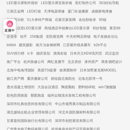
LED显示屏制作报价
LED显示屏安装价格
彩灯制作公司
363好站导航
江南五金网
LED灯箱
天津电器维修
厦门长途搬家
成都家电维修
智能展示柜
51大单特产商城
石家庄家装网
名站秒收录
95链
展厅会议室LED显示屏
商场酒店学校舞台LED显示屏
邻好智能
黄页88
直播中
企业录
知乎
258集团
安防展览网
中关村网店商铺
电子发烧友论坛
bilibili
建筑摄影
南方冶金钢材网
江苏紫外线杀菌车
b2b平台
SUV排行榜
ic卡
婚庆策划
滴滴友链
日本共立KEW克列茨
武汉监控
推广平台
杭州装修公司
网红直播节
北京房价
涿州房产
商务酒吧设计
北海中电海湾国际
美国TSI提赛
效果图制作
日本加野麦克斯MODEL
丽江房产网
重庆搬家公司
碧桂园北海阳光
北海北部湾一号
透水混凝土增强剂
大连会议酒店
陶瓷颗粒
塑料粉碎机
win7旗舰版
彩色防滑路面
塑胶跑道
福州众颐清水装饰工程有限公司
深圳市红典创意科技有限公司
中山市领秀展示制品有限公司
湖北盛锦企航企业管理有限公司
河北丰源防腐材料有限公司
甘肃嘉恒国际旅行社有限公司
深圳市创想展览有限公司
广州青木电子数码有限公司
杭州春盎农副产品贸易有限公司