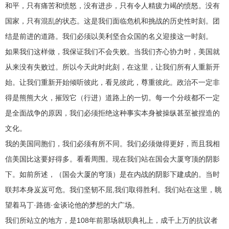
和平，只有痛苦和愤怒，没有进步，只有令人精疲力竭的愤怒。没有
国家，只有混乱的状态。这是我们面临危机和挑战的历史性时刻。团
结是前进的道路。我们必须以美利坚合众国的名义迎接这一时刻。
如果我们这样做，我保证我们不会失败。当我们齐心协力时，美国就
从来没有失败过。所以今天此时此刻，在这里，让我们所有人重新开
始。让我们重新开始倾听彼此，看见彼此，尊重彼此。政治不一定非
得是熊熊大火，摧毁它（行进）道路上的一切。每一个分歧都不一定
是全面战争的原因，我们必须拒绝这种事实本身被操纵甚至被捏造的
文化。
我的美国同胞们，我们必须有所不同。我们必须做得更好，而且我相
信美国比这要好得多。看看周围。现在我们站在国会大厦穹顶的阴影
下。如前所述，（国会大厦的穹顶）是在内战的阴影下建成的。当时
联邦本身岌岌可危。我们坚韧不屈,我们取得胜利。我们站在这里，眺
望着马丁·路德·金谈论他的梦想的大广场。
我们所站立的地方，是108年前那场就职典礼上，成千上万的抗议者