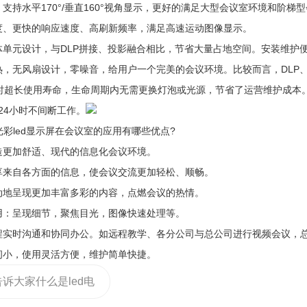
支持水平170°/垂直160°视角显示，更好的满足大型会议室环境和阶梯
度、更快的响应速度、高刷新频率，满足高速运动图像显示。
体单元设计，与DLP拼接、投影融合相比，节省大量占地空间。安装维护
，无风扇设计，零噪音，给用户一个完美的会议环境。比较而言，DLP、LC
小时超长使用寿命，生命周期内无需更换灯泡或光源，节省了运营维护成本
*24小时不间断工作。
led显示屏在会议室的应用有哪些优点?
造更加舒适、现代的信息化会议环境。
享来自各方面的信息，使会议交流更加轻松、顺畅。
动地呈现更加丰富多彩的内容，点燃会议的热情。
用：呈现细节，聚焦目光，图像快速处理等。
程实时沟通和协同办公。如远程教学、各分公司与总公司进行视频会议，
间小，使用灵活方便，维护简单快捷。
告诉大家什么是led电