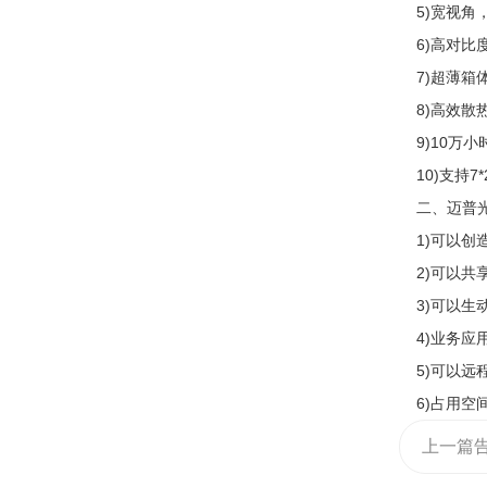
5)宽视角，
6)高对比
7)超薄箱
8)高效散热
9)10万
10)支持7
二、迈普光彩
1)可以创
2)可以共
3)可以生
4)业务应
5)可以远
6)占用空
上一篇