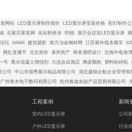
组成要素以及应用范
家老网站
LED显示屏制作报价
LED显示屏安装价格
彩灯制作公
城
石家庄家装网
名站秒收录
95链
展厅会议室LED显示屏
商
论坛
bilibili
建筑摄影
南方冶金钢材网
江苏紫外线杀菌车
b
网红直播节
北京房价
涿州房产
商务酒吧设计
北海中电海
一号
透水混凝土增强剂
大连会议酒店
陶瓷颗粒
塑料粉碎机
限公司
中山市领秀展示制品有限公司
湖北盛锦企航企业管理有
广州青木电子数码有限公司
杭州春盎农副产品贸易有限公司
工程案例
新闻
室内LED显示屏
公司
户外LED显示屏
行业