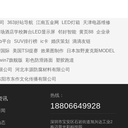
LED显示屏和投影仪的区别
司
363好站导航
江南五金网
LED灯箱
天津电器维修
场酒店学校舞台LED显示屏
邻好智能
黄页88
企业录
2b平台
SUV排行榜
ic卡
婚庆策划
滴滴友链
湾国际
美国TSI提赛
效果图制作
日本加野麦克斯MODEL
win7旗舰版
彩色防滑路面
塑胶跑道
限公司
河北丰源防腐材料有限公司
东阳市东作文化传播有限公司
热线：
资讯
18806649928
新闻
深圳市宝安区石岩街道旭兴达工业2
动态
栋迈普光彩科技园