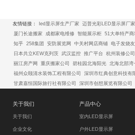
子屏，
围
友情链接：
led显示屏生产厂家
迈普光彩LED显示屏厂
厦门长途搬家
成都家电维修
智能展示柜
51大单特产商
知乎
258集团
安防展览网
中关村网店商铺
电子发烧友
日本共立KEW克列茨
武汉监控
推广平台
杭州装修公司
丽江房产网
重庆搬家公司
碧桂园北海阳光
北海北部湾
福州众颐清水装饰工程有限公司
深圳市红典创意科技有
甘肃嘉恒国际旅行社有限公司
深圳市创想展览有限公司
关于我们
产品中心
关于我们
室内LED显示屏
企业文化
户外LED显示屏