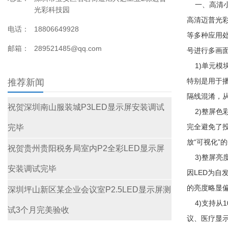
一、高清小
光彩科技园
高清迈普光
电话：
18806649928
等多种应用
邮箱：
289521485@qq.com
号进行多画
1)单元模块
特别是用于
推荐新闻
隔线混淆，
祝贺深圳南山服装城P3LED显示屏安装调试
2)整屏色
完全避免了投
完毕
放“可视化”
祝贺贵州贵阳税务局室内P2全彩LED显示屏
3)整屏亮度
安装调试完毕
因LED为
的亮度略显偏
深圳坪山新区某企业会议室P2.5LED显示屏测
4)支持从1
试3个月完美验收
议、医疗显