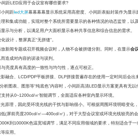
间距LED应用于会议室有哪些要求?
彩小间距
led大屏
幕幕幕幕显示系统采用高密度、小间距表贴封装作为显示
处理和集成功能，实现对整个系统所需要显示的各种情况的动态监管，以及
面显示与分析，以满足用户大面积显示各种共享信息和综合信息的需求。
化设计，整屏真正“无拼缝”。
播放新闻专题或召开视频会议时，人物不会被拼缝分割。同时，在显示
会
从而造成对内容的误读与误判。
彩与亮度具有高度的一致性与均匀性，逐点可校正。
影融合、LCD/PDP平板拼接、DLP拼接普遍存在的使用一定时间后会
的分析图表、图形等“纯底色”内容时，小间距高清LED显示方案更具有无
支持从0~1200cd/㎡智能调节，全面适应各种室内显示环境。
自发光原理，因此受环境光线的干扰与影响很小。可根据周围环境明暗变化
低(屏前亮度200cd/㎡—400cd/㎡)，对于大型会议室或环境光线较
000K到10000K色温宽域调节，满足不同应用领域的要求，特别适合
示等应用。