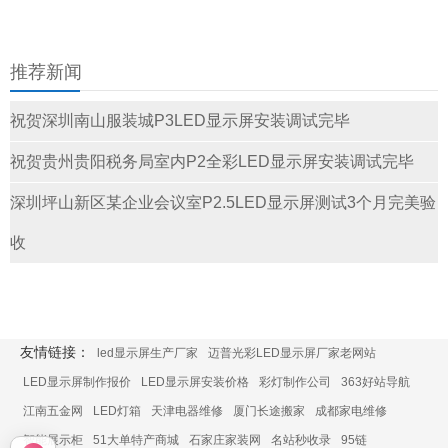
推荐新闻
祝贺深圳南山服装城P3LED显示屏安装调试完毕
祝贺贵州贵阳税务局室内P2全彩LED显示屏安装调试完毕
深圳坪山新区某企业会议室P2.5LED显示屏测试3个月完美验
收
友情链接：
led显示屏生产厂家
迈普光彩LED显示屏厂家老网站
LED显示屏制作报价
LED显示屏安装价格
彩灯制作公司
363好站导航
江南五金网
LED灯箱
天津电器维修
厦门长途搬家
成都家电维修
智能展示柜
51大单特产商城
石家庄家装网
名站秒收录
95链