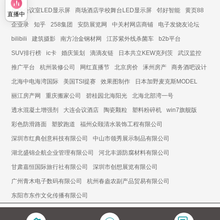
展厅会议室LED显示屏
商场酒店学校舞台LED显示屏
邻好智能
黄页88
直播中
企业录
知乎
258集团
安防展览网
中关村网店商铺
电子发烧友论坛
bilibili
建筑摄影
南方冶金钢材网
江苏紫外线杀菌车
b2b平台
SUV排行榜
ic卡
婚庆策划
滴滴友链
日本共立KEW克列茨
武汉监控
推广平台
杭州装修公司
网红直播节
北京房价
涿州房产
商务酒吧设计
北海中电海湾国际
美国TSI提赛
效果图制作
日本加野麦克斯MODEL
丽江房产网
重庆搬家公司
碧桂园北海阳光
北海北部湾一号
透水混凝土增强剂
大连会议酒店
陶瓷颗粒
塑料粉碎机
win7旗舰版
彩色防滑路面
塑胶跑道
福州众颐清水装饰工程有限公司
深圳市红典创意科技有限公司
中山市领秀展示制品有限公司
湖北盛锦企航企业管理有限公司
河北丰源防腐材料有限公司
甘肃嘉恒国际旅行社有限公司
深圳市创想展览有限公司
广州青木电子数码有限公司
杭州春盎农副产品贸易有限公司
东阳市东作文化传播有限公司