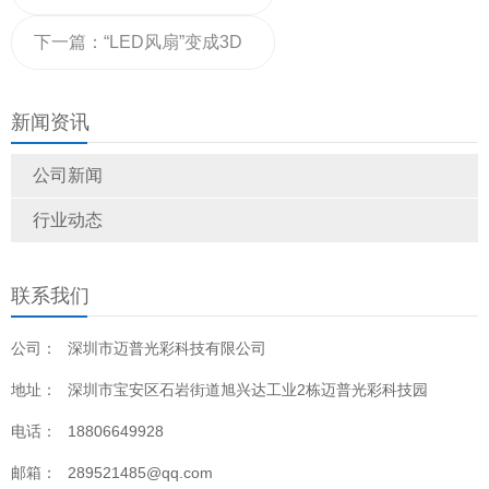
告衫/马甲屏
下一篇：
“LED风扇”变成3D
显示屏？它是这样实现的
新闻资讯
公司新闻
行业动态
联系我们
公司：
深圳市迈普光彩科技有限公司
地址：
深圳市宝安区石岩街道旭兴达工业2栋迈普光彩科技园
电话：
18806649928
邮箱：
289521485@qq.com