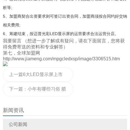
析等;
5、加盟商契合出资要求则可签订出资合同，加盟商须按合同约好交纳
相关费用;
6、筹建结束，按迈普光彩LED显示屏的运营要求合法运营分店。
我要留言
（想进一步了解或有疑问，请在下面留言，您将获
得免费寄送的资料和专业解答）
第七，全球加盟网
http://www.jiameng.com/mpgcledxsp/image/3306515.htm
上一篇
6大LED显示屏上市
企业2020年业绩预告汇总
下一篇：
小年有哪些习俗 腊
月二十三过小年 | 小年的习
新闻资讯
俗有哪些呢？
公司新闻