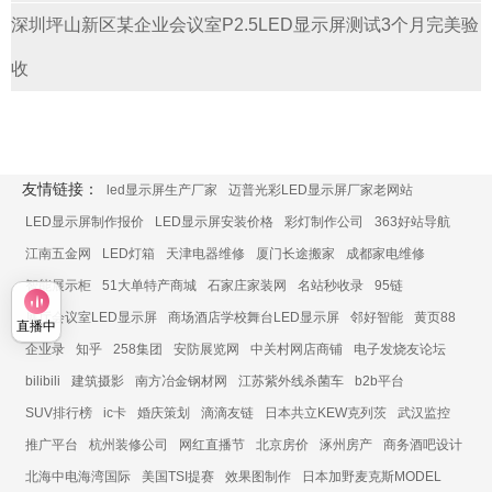
深圳坪山新区某企业会议室P2.5LED显示屏测试3个月完美验
收
友情链接：
led显示屏生产厂家
迈普光彩LED显示屏厂家老网站
LED显示屏制作报价
LED显示屏安装价格
彩灯制作公司
363好站导航
江南五金网
LED灯箱
天津电器维修
厦门长途搬家
成都家电维修
智能展示柜
51大单特产商城
石家庄家装网
名站秒收录
95链
展厅会议室LED显示屏
商场酒店学校舞台LED显示屏
邻好智能
黄页88
直播中
企业录
知乎
258集团
安防展览网
中关村网店商铺
电子发烧友论坛
bilibili
建筑摄影
南方冶金钢材网
江苏紫外线杀菌车
b2b平台
SUV排行榜
ic卡
婚庆策划
滴滴友链
日本共立KEW克列茨
武汉监控
推广平台
杭州装修公司
网红直播节
北京房价
涿州房产
商务酒吧设计
北海中电海湾国际
美国TSI提赛
效果图制作
日本加野麦克斯MODEL