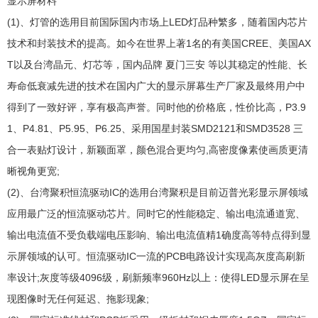
显示屏材料
(1)、灯管的选用目前国际国内市场上LED灯品种繁多，随着国内芯片
技术和封装技术的提高。如今在世界上著1名的有美国CREE、美国AX
T以及台湾晶元、灯芯等，国内品牌 夏门三安 等以其稳定的性能、长
寿命低衰减先进的技术在国内广大的显示屏幕生产厂家及最终用户中
得到了一致好评，享有极高声誉。同时他的价格底，性价比高，P3.9
1、P4.81、P5.95、P6.25、采用国星封装SMD2121和SMD3528 三
合一表贴灯设计，新颖面罩，颜色混合更均匀,高密度像素使画质更清
晰视角更宽;
(2)、台湾聚积恒流驱动IC的选用台湾聚积是目前迈普光彩显示屏领域
应用最广泛的恒流驱动芯片。同时它的性能稳定、输出电流通道宽、
输出电流值不受负载端电压影响、输出电流值精1确度高等特点得到显
示屏领域的认可。恒流驱动IC一流的PCB电路设计实现高灰度高刷新
率设计;灰度等级4096级，刷新频率960Hz以上：使得LED显示屏在呈
现图像时无任何延迟、拖影现象;