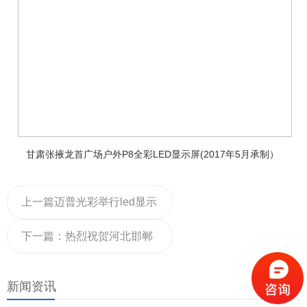
甘肃张掖龙首广场户外P8全彩LED显示屏(2017年5月承制）
上一篇
迈普光彩举行led显示
屏顶级系统培训会
下一篇：
热烈祝贺河北邯郸
中国银行室内P2.5室内全彩
新闻资讯
LED显示屏26平方成功验收