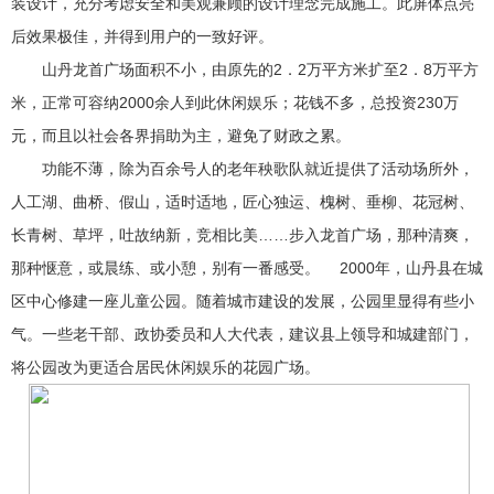
装设计，充分考虑安全和美观兼顾的设计理念完成施工。此屏体点亮
后效果极佳，并得到用户的一致好评。
山丹龙首广场面积不小，由原先的2．2万平方米扩至2．8万平方
米，正常可容纳2000余人到此休闲娱乐；花钱不多，总投资230万
元，而且以社会各界捐助为主，避免了财政之累。
功能不薄，除为百余号人的老年秧歌队就近提供了活动场所外，
人工湖、曲桥、假山，适时适地，匠心独运、槐树、垂柳、花冠树、
长青树、草坪，吐故纳新，竞相比美……步入龙首广场，那种清爽，
那种惬意，或晨练、或小憩，别有一番感受。 2000年，山丹县在城
区中心修建一座儿童公园。随着城市建设的发展，公园里显得有些小
气。一些老干部、政协委员和人大代表，建议县上领导和城建部门，
将公园改为更适合居民休闲娱乐的花园广场。