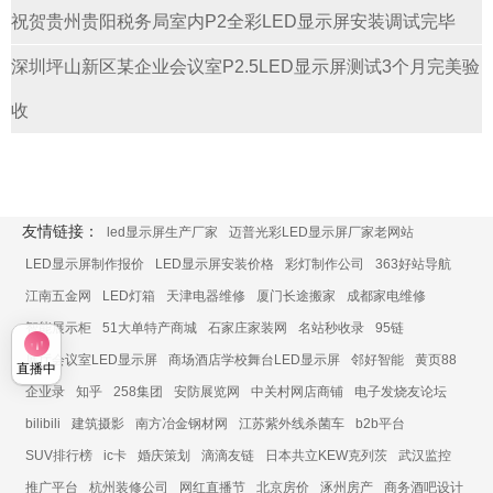
祝贺贵州贵阳税务局室内P2全彩LED显示屏安装调试完毕
深圳坪山新区某企业会议室P2.5LED显示屏测试3个月完美验
收
友情链接：
led显示屏生产厂家
迈普光彩LED显示屏厂家老网站
LED显示屏制作报价
LED显示屏安装价格
彩灯制作公司
363好站导航
江南五金网
LED灯箱
天津电器维修
厦门长途搬家
成都家电维修
智能展示柜
51大单特产商城
石家庄家装网
名站秒收录
95链
展厅会议室LED显示屏
商场酒店学校舞台LED显示屏
邻好智能
黄页88
直播中
企业录
知乎
258集团
安防展览网
中关村网店商铺
电子发烧友论坛
bilibili
建筑摄影
南方冶金钢材网
江苏紫外线杀菌车
b2b平台
SUV排行榜
ic卡
婚庆策划
滴滴友链
日本共立KEW克列茨
武汉监控
推广平台
杭州装修公司
网红直播节
北京房价
涿州房产
商务酒吧设计