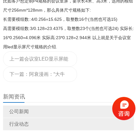
比如客户想定制P4规格的会议室屏，要求长4米、高3米，选用的模组
尺寸256mm*128mm，那么具体尺寸规格如下:
长需要模组数::4/0.256=15.625，取整数16个(当然也可选15)
高需要模组数:3/0.128=23.4375，取整数23个(当然也可选24) 实际长:
16*0.2560=4.096米 实际高:23*0.128=2.944米 以上就是关于会议室
用led显示屏尺寸规格的介绍.
上一篇
会议室LED显示屏能
让你得到什么好处
下一篇：
阿衰漫画：“大牛
市”，班里安装LED显示大屏
新闻资讯
后，活似证券交易所
公司新闻
行业动态