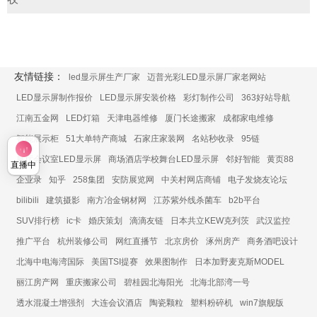
友情链接：
led显示屏生产厂家
迈普光彩LED显示屏厂家老网站
LED显示屏制作报价
LED显示屏安装价格
彩灯制作公司
363好站导航
江南五金网
LED灯箱
天津电器维修
厦门长途搬家
成都家电维修
智能展示柜
51大单特产商城
石家庄家装网
名站秒收录
95链
展厅会议室LED显示屏
商场酒店学校舞台LED显示屏
邻好智能
黄页88
直播中
企业录
知乎
258集团
安防展览网
中关村网店商铺
电子发烧友论坛
bilibili
建筑摄影
南方冶金钢材网
江苏紫外线杀菌车
b2b平台
SUV排行榜
ic卡
婚庆策划
滴滴友链
日本共立KEW克列茨
武汉监控
推广平台
杭州装修公司
网红直播节
北京房价
涿州房产
商务酒吧设计
北海中电海湾国际
美国TSI提赛
效果图制作
日本加野麦克斯MODEL
丽江房产网
重庆搬家公司
碧桂园北海阳光
北海北部湾一号
透水混凝土增强剂
大连会议酒店
陶瓷颗粒
塑料粉碎机
win7旗舰版