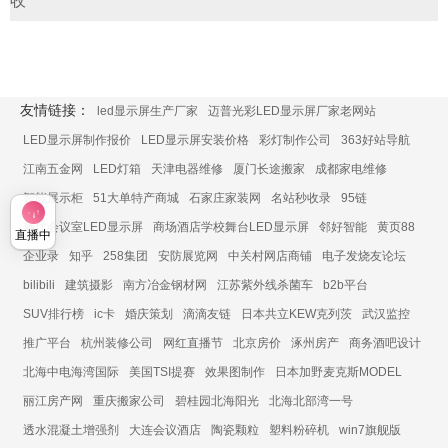
收
友情链接：
led显示屏生产厂家
迈普光彩LED显示屏厂家老网站
LED显示屏制作报价
LED显示屏安装价格
彩灯制作公司
363好站导航
江南五金网
LED灯箱
天津电器维修
厦门长途搬家
成都家电维修
智能展示柜
51大单特产商城
石家庄家装网
名站秒收录
95链
展厅会议室LED显示屏
商场酒店学校舞台LED显示屏
邻好智能
黄页88
直播中
企业录
知乎
258集团
安防展览网
中关村网店商铺
电子发烧友论坛
bilibili
建筑摄影
南方冶金钢材网
江苏紫外线杀菌车
b2b平台
SUV排行榜
ic卡
婚庆策划
滴滴友链
日本共立KEW克列茨
武汉监控
推广平台
杭州装修公司
网红直播节
北京房价
涿州房产
商务酒吧设计
北海中电海湾国际
美国TSI提赛
效果图制作
日本加野麦克斯MODEL
丽江房产网
重庆搬家公司
碧桂园北海阳光
北海北部湾一号
透水混凝土增强剂
大连会议酒店
陶瓷颗粒
塑料粉碎机
win7旗舰版