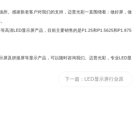
等场所。感谢新老客户对我们的支持，迈普光彩一直围绕着：做好屏，做
珠。
，P2等等高清LED显示屏产品，目前主要销售的是P1.25和P1.5625和P1.875
示屏及拼接屏等显示产品，可以随时咨询我们。迈普光彩，专业LED显
。
下一篇：
LED显示屏行业原
材料上涨，产品报价单你改
好了吗？