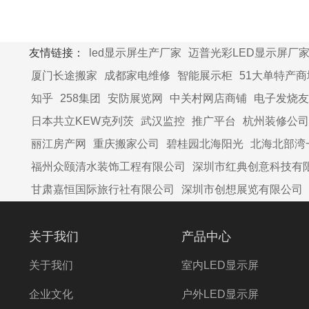
友情链接：
led显示屏生产厂家
迈普光彩LED显示屏厂
厦门长途搬家
成都家电维修
智能展示柜
51大单特产商
知乎
258集团
安防展览网
中关村网店商铺
电子发烧友
日本共立KEW克列茨
武汉监控
推广平台
杭州装修公司
丽江房产网
重庆搬家公司
碧桂园北海阳光
北海北部湾
福州众颐清水装饰工程有限公司
深圳市红典创意科技有
甘肃嘉恒国际旅行社有限公司
深圳市创想展览有限公司
关于我们
产品中心
关于我们
室内LED显示屏
企业文化
户外LED显示屏