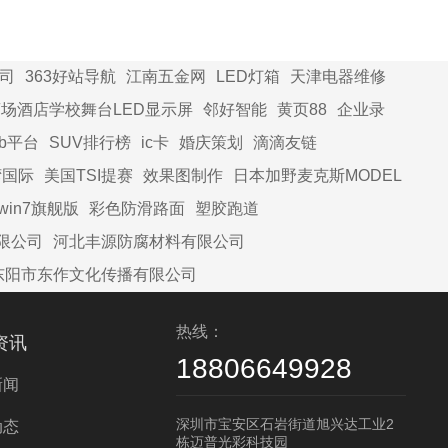
司
363好站导航
江南五金网
LED灯箱
天津电器维修
场酒店学校舞台LED显示屏
邻好智能
黄页88
企业录
2b平台
SUV排行榜
ic卡
婚庆策划
滴滴友链
湾国际
美国TSI提赛
效果图制作
日本加野麦克斯MODEL
win7旗舰版
彩色防滑路面
塑胶跑道
限公司
河北丰源防腐材料有限公司
东阳市东作文化传播有限公司
热线：
资讯
18806649928
新闻
深圳市宝安区石岩街道旭兴达工业2
动态
栋迈普光彩科技园