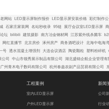
家老网站
LED显示屏制作报价
LED显示屏安装价格
彩灯制作公
城
石家庄家装网
名站秒收录
95链
展厅会议室LED显示屏
商
论坛
bilibili
建筑摄影
南方冶金钢材网
江苏紫外线杀菌车
b
网红直播节
北京房价
涿州房产
商务酒吧设计
北海中电海
一号
透水混凝土增强剂
大连会议酒店
陶瓷颗粒
塑料粉碎机
限公司
中山市领秀展示制品有限公司
湖北盛锦企航企业管理有
广州青木电子数码有限公司
杭州春盎农副产品贸易有限公司
工程案例
新闻
室内LED显示屏
公司
户外LED显示屏
行业