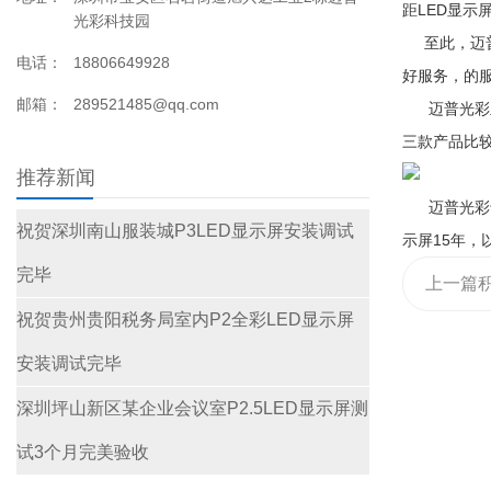
距LED显示
光彩科技园
至此，迈普
电话：
18806649928
好服务，的
邮箱：
289521485@qq.com
迈普光彩主做的小
三款产品比
推荐新闻
迈普光彩专
祝贺深圳南山服装城P3LED显示屏安装调试
示屏15年
完毕
上一篇
祝贺贵州贵阳税务局室内P2全彩LED显示屏
映屏系统
安装调试完毕
车”
深圳坪山新区某企业会议室P2.5LED显示屏测
试3个月完美验收