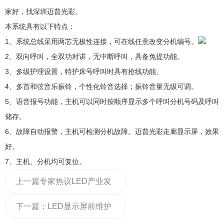
家好，找深圳迈普光彩。
本系统具有以下特点：
1、系统总线采用两芯无极性连接，可在线任意改变分机编号。
2、双向呼叫，全双功对讲，无中断呼叫，具备免提功能。
3、多级护理设置，特护床号呼叫时具有抢线功能。
4、多首和弦音乐振铃，个性化铃音选择；振铃音量无级可调。
5、语音报号功能，主机可以同时按顺序显示多个呼叫分机号码及呼叫
储存。
6、故障自动报警，主机可检测分机故障。迈普光彩走廊显示屏，效果
好。
7、主机、分机均可复位。
上一篇
专家热议LED产业发
展趋势：小间距LED屏正加
下一篇：
LED显示屏前维护