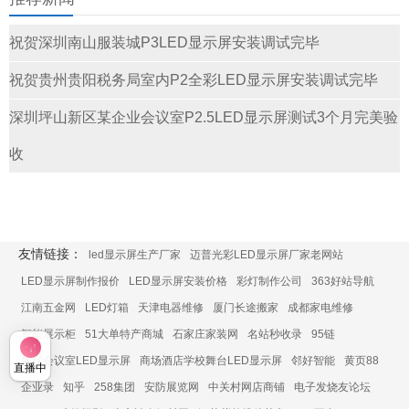
祝贺深圳南山服装城P3LED显示屏安装调试完毕
祝贺贵州贵阳税务局室内P2全彩LED显示屏安装调试完毕
深圳坪山新区某企业会议室P2.5LED显示屏测试3个月完美验
收
友情链接：
led显示屏生产厂家
迈普光彩LED显示屏厂家老网站
LED显示屏制作报价
LED显示屏安装价格
彩灯制作公司
363好站导航
江南五金网
LED灯箱
天津电器维修
厦门长途搬家
成都家电维修
智能展示柜
51大单特产商城
石家庄家装网
名站秒收录
95链
展厅会议室LED显示屏
商场酒店学校舞台LED显示屏
邻好智能
黄页88
直播中
企业录
知乎
258集团
安防展览网
中关村网店商铺
电子发烧友论坛