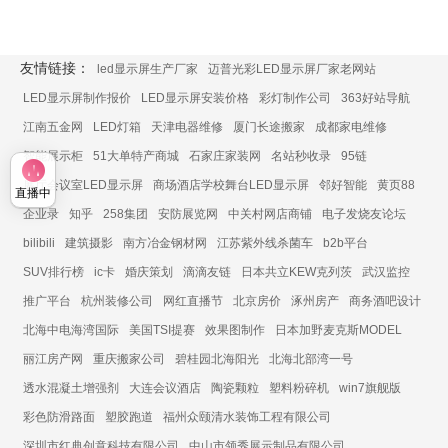
友情链接：
led显示屏生产厂家
迈普光彩LED显示屏厂家老网站
LED显示屏制作报价
LED显示屏安装价格
彩灯制作公司
363好站导航
江南五金网
LED灯箱
天津电器维修
厦门长途搬家
成都家电维修
智能展示柜
51大单特产商城
石家庄家装网
名站秒收录
95链
展厅会议室LED显示屏
商场酒店学校舞台LED显示屏
邻好智能
黄页88
直播中
企业录
知乎
258集团
安防展览网
中关村网店商铺
电子发烧友论坛
bilibili
建筑摄影
南方冶金钢材网
江苏紫外线杀菌车
b2b平台
SUV排行榜
ic卡
婚庆策划
滴滴友链
日本共立KEW克列茨
武汉监控
推广平台
杭州装修公司
网红直播节
北京房价
涿州房产
商务酒吧设计
北海中电海湾国际
美国TSI提赛
效果图制作
日本加野麦克斯MODEL
丽江房产网
重庆搬家公司
碧桂园北海阳光
北海北部湾一号
透水混凝土增强剂
大连会议酒店
陶瓷颗粒
塑料粉碎机
win7旗舰版
彩色防滑路面
塑胶跑道
福州众颐清水装饰工程有限公司
深圳市红典创意科技有限公司
中山市领秀展示制品有限公司