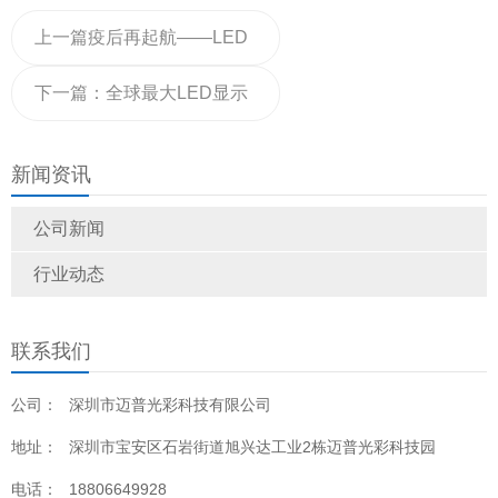
上一篇
疫后再起航——LED
精品巡展武汉站会场盛况K
下一篇：
全球最大LED显示
前
屏背景沉浸式舞台献礼党的
新闻资讯
生日
公司新闻
行业动态
联系我们
公司：
深圳市迈普光彩科技有限公司
地址：
深圳市宝安区石岩街道旭兴达工业2栋迈普光彩科技园
电话：
18806649928