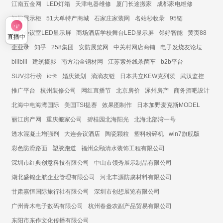
江南五金网
LED灯箱
天津电器维修
厦门长途搬家
成都家电维修
智能展示柜
51大单特产商城
石家庄家装网
名站秒收录
95链
展厅会议室LED显示屏
商场酒店学校舞台LED显示屏
邻好智能
黄页88
直播中
企业录
知乎
258集团
安防展览网
中关村网店商铺
电子发烧友论坛
bilibili
建筑摄影
南方冶金钢材网
江苏紫外线杀菌车
b2b平台
SUV排行榜
ic卡
婚庆策划
滴滴友链
日本共立KEW克列茨
武汉监控
推广平台
杭州装修公司
网红直播节
北京房价
涿州房产
商务酒吧设计
北海中电海湾国际
美国TSI提赛
效果图制作
日本加野麦克斯MODEL
丽江房产网
重庆搬家公司
碧桂园北海阳光
北海北部湾一号
透水混凝土增强剂
大连会议酒店
陶瓷颗粒
塑料粉碎机
win7旗舰版
彩色防滑路面
塑胶跑道
福州众颐清水装饰工程有限公司
深圳市红典创意科技有限公司
中山市领秀展示制品有限公司
湖北盛锦企航企业管理有限公司
河北丰源防腐材料有限公司
甘肃嘉恒国际旅行社有限公司
深圳市创想展览有限公司
广州青木电子数码有限公司
杭州春盎农副产品贸易有限公司
东阳市东作文化传播有限公司