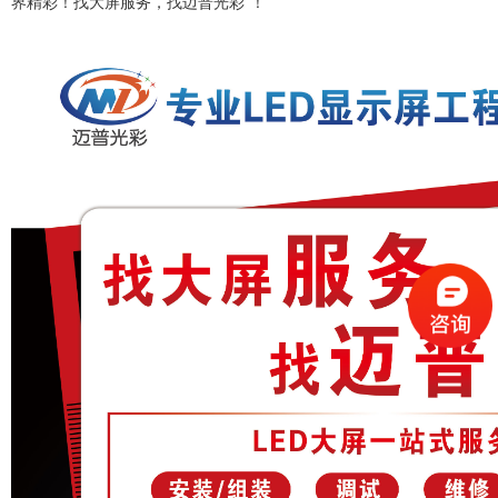
界精彩！找大屏服务，找迈普光彩”！