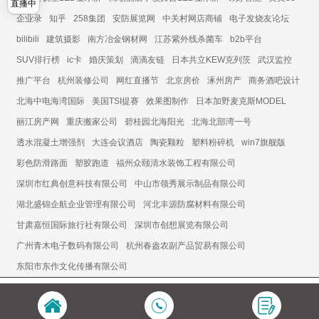
直播中
企业录
知乎
258集团
安防展览网
中关村网店商铺
电子发烧友论坛
bilibili
建筑摄影
南方冶金钢材网
江苏紫外线杀菌车
b2b平台
SUV排行榜
ic卡
婚庆策划
滴滴友链
日本共立KEW克列茨
武汉监控
推广平台
杭州装修公司
网红直播节
北京房价
涿州房产
商务酒吧设计
北海中电海湾国际
美国TSI提赛
效果图制作
日本加野麦克斯MODEL
丽江房产网
重庆搬家公司
碧桂园北海阳光
北海北部湾一号
透水混凝土增强剂
大连会议酒店
陶瓷颗粒
塑料粉碎机
win7旗舰版
彩色防滑路面
塑胶跑道
福州众颐清水装饰工程有限公司
深圳市红典创意科技有限公司
中山市领秀展示制品有限公司
湖北盛锦企航企业管理有限公司
河北丰源防腐材料有限公司
甘肃嘉恒国际旅行社有限公司
深圳市创想展览有限公司
广州青木电子数码有限公司
杭州春盎农副产品贸易有限公司
东阳市东作文化传播有限公司