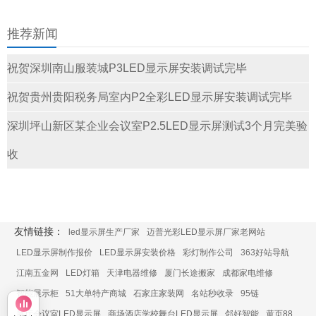
推荐新闻
祝贺深圳南山服装城P3LED显示屏安装调试完毕
祝贺贵州贵阳税务局室内P2全彩LED显示屏安装调试完毕
深圳坪山新区某企业会议室P2.5LED显示屏测试3个月完美验
收
友情链接：
led显示屏生产厂家
迈普光彩LED显示屏厂家老网站
LED显示屏制作报价
LED显示屏安装价格
彩灯制作公司
363好站导航
江南五金网
LED灯箱
天津电器维修
厦门长途搬家
成都家电维修
智能展示柜
51大单特产商城
石家庄家装网
名站秒收录
95链
展厅会议室LED显示屏
商场酒店学校舞台LED显示屏
邻好智能
黄页88