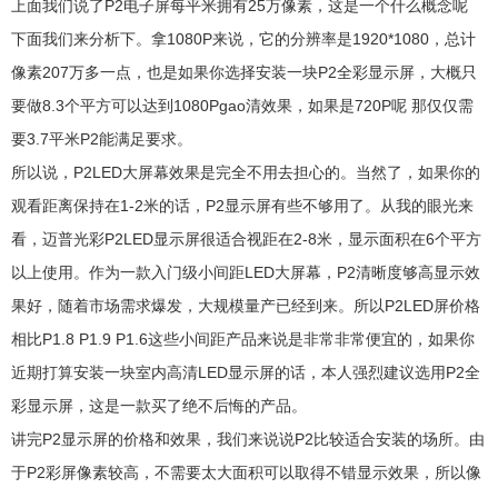
上面我们说了P2电子屏每平米拥有25万像素，这是一个什么概念呢
下面我们来分析下。拿1080P来说，它的分辨率是1920*1080，总计
像素207万多一点，也是如果你选择安装一块P2全彩显示屏，大概只
要做8.3个平方可以达到1080Pgao清效果，如果是720P呢 那仅仅需
要3.7平米P2能满足要求。
所以说，P2LED大屏幕效果是完全不用去担心的。当然了，如果你的
观看距离保持在1-2米的话，P2显示屏有些不够用了。从我的眼光来
看，迈普光彩P2LED显示屏很适合视距在2-8米，显示面积在6个平方
以上使用。作为一款入门级小间距LED大屏幕，P2清晰度够高显示效
果好，随着市场需求爆发，大规模量产已经到来。所以P2LED屏价格
相比P1.8 P1.9 P1.6这些小间距产品来说是非常非常便宜的，如果你
近期打算安装一块室内高清LED显示屏的话，本人强烈建议选用P2全
彩显示屏，这是一款买了绝不后悔的产品。
讲完P2显示屏的价格和效果，我们来说说P2比较适合安装的场所。由
于P2彩屏像素较高，不需要太大面积可以取得不错显示效果，所以像