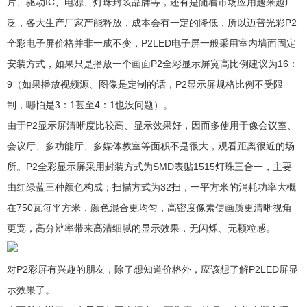
片、驱动IC、电源、灯珠封装品牌等，还有是随着市场应用越来越广
泛，各大生产厂家产能释放，成本会有一定的降低，所以迈普光彩P2
全彩电子屏价格并非一成不变，P2LED电子屏一般采用室内墙面固定
安装方式，如果只是播放一个画面P2全彩显示屏宽高比例建议为16：
9（如果播放视频源、图像是定制的话，P2显示屏规格比例不受限
制，哪怕是3：1甚至4：1也没问题）。
由于P2显示屏清晰度比较高、显示效果好，因而多使用于像会议室、
会议厅、多功能厅、多媒体教室等面积不是很大，观看距离很近的场
所。P2全彩显示屏采用封装方式为SMD表贴1515灯珠三合一，主要
由红绿蓝三种颜色构成；扫描方式为32扫，一平方米的消耗功率大概
在750瓦每平方米，颜色混合更均匀，高密度像素使画质更清晰视角
更宽，高分辨率带来高清细腻的显示效果，无闪烁、无颗粒感。
对P2彩屏有兴趣的朋友，除了想知道价格外，应该想了解P2LED屏显
示效果了。