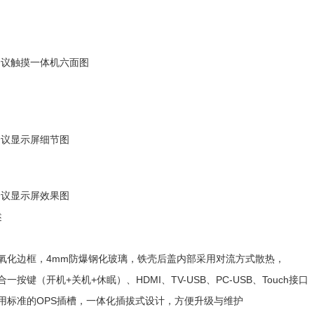
会议触摸一体机六面图
会议显示屏细节图
会议显示屏效果图
述
丝氧化边框，4mm防爆钢化玻璃，铁壳后盖内部采用对流方式散热，
合一按键（开机+关机+休眠）、HDMI、TV-USB、PC-USB、Touch接口
通用标准的OPS插槽，一体化插拔式设计，方便升级与维护