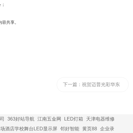
备；
的内容共享。
下一篇：
祝贺迈普光彩华东
区销售部成功签约20套75寸
双系统会议一体机
司
363好站导航
江南五金网
LED灯箱
天津电器维修
场酒店学校舞台LED显示屏
邻好智能
黄页88
企业录