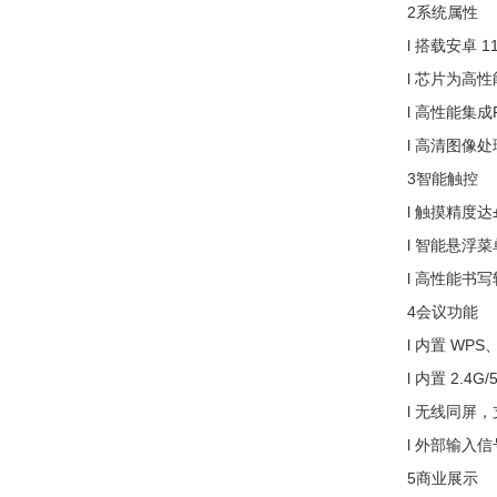
2系统属性
l 搭载安卓 
l 芯片为高性能T
l 高性能集成
l 高清图像
3智能触控
l 触摸精度达
l 智能悬浮
l 高性能书
4会议功能
l 内置 W
l 内置 2.
l 无线同屏
l 外部输入
5商业展示