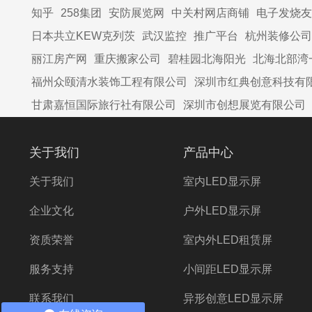
知乎
258集团
安防展览网
中关村网店商铺
电子发烧友
日本共立KEW克列茨
武汉监控
推广平台
杭州装修公司
丽江房产网
重庆搬家公司
碧桂园北海阳光
北海北部湾
福州众颐清水装饰工程有限公司
深圳市红典创意科技有
甘肃嘉恒国际旅行社有限公司
深圳市创想展览有限公司
关于我们
产品中心
关于我们
室内LED显示屏
企业文化
户外LED显示屏
资质荣誉
室内外LED租赁屏
服务支持
小间距LED显示屏
联系我们
异形创意LED显示屏