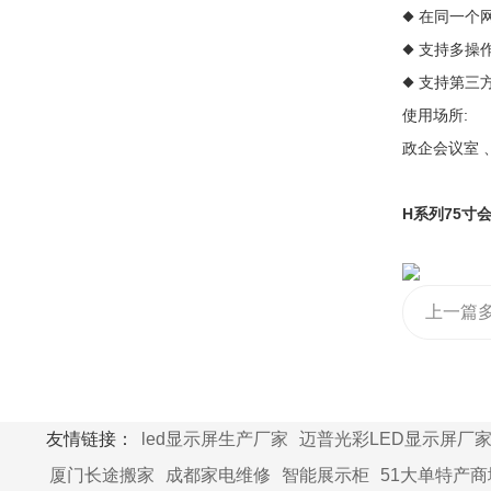
◆ 在同一
◆ 支持多操作系
◆ 支持第三
使用场所:
政企会议室 
H系列75寸
上一篇
机的发
友情链接：
led显示屏生产厂家
迈普光彩LED显示屏厂
厦门长途搬家
成都家电维修
智能展示柜
51大单特产商