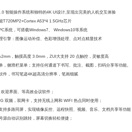
11.0 智能操作系统和独特的4K UI设计,呈现出完美的人机交互体验
720MP2+Cortex A53*4 1.5GHz芯片
PC系统，可搭载Windows7、 Windows10等系统
处理引擎：图像运动补偿、色彩增强处理、点对点精显技术
±2mm，触摸高度 3.0mm，ZUI大支持 20 点触控，灵敏度高
菜单，侧滑栏菜单；支持任何通道下书写、批注、截图，扫码分享等功能。
写软件，书写笔迹4K超高清分辨率，笔画细腻
PS、欢迎界面、等高效会议软件；
4G/5G 双频，双网卡，支持无线上网和 WIFI 热点同时使用；
，支持多路同屏，实现镜像反控、远程快照、视频、音乐、文档共享等功能
信号源自动识别跳转，屏幕切换轻松便捷；