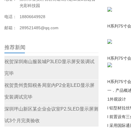
光彩科技园
电话：
18806649928
H系列75寸
邮箱：
289521485@qq.com
推荐新闻
H系列75寸
祝贺深圳南山服装城P3LED显示屏安装调试
完毕
H系列75寸
祝贺贵州贵阳税务局室内P2全彩LED显示屏
一．产品概
安装调试完毕
1外观设计
l 铝型材拉
深圳坪山新区某企业会议室P2.5LED显示屏测
l 前置设有三
试3个月完美验收
l 采用国际