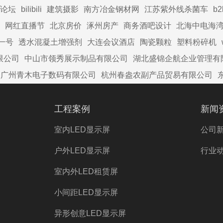
论坛
bilibili
建筑摄影
南方冶金钢材网
江苏紫外线杀菌车
b
网红直播节
北京房价
涿州房产
商务酒吧设计
北海中电海
一号
透水混凝土增强剂
大连会议酒店
陶瓷颗粒
塑料粉碎机
限公司
中山市领秀展示制品有限公司
湖北盛锦企航企业管理有
广州青木电子数码有限公司
杭州春盎农副产品贸易有限公司
工程案例
新闻
室内LED显示屏
公司
户外LED显示屏
行业
室内外LED租赁屏
小间距LED显示屏
异形创意LED显示屏