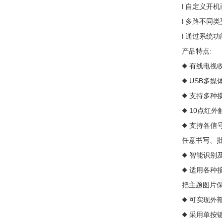
l 自定义开
l 多路不同
l 通过系统
产品特点:
◆ 有线电视
◆ USB多
◆ 支持多种
◆ 10点红
◆ 支持各
任意书写、
◆ 智能识
◆ 适用各种
把主题图片
◆ 可实现
◆ 采用单