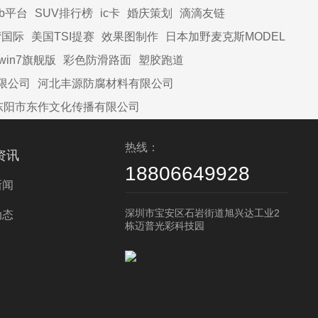
2b平台
SUV排行榜
ic卡
婚庆策划
滴滴友链
湾国际
美国TSI提赛
效果图制作
日本加野麦克斯MODEL
win7旗舰版
彩色防滑路面
塑胶跑道
限公司
河北丰源防腐材料有限公司
东阳市东作文化传播有限公司
热线：
资讯
18806649928
新闻
深圳市宝安区石岩街道旭兴达工业2
动态
栋迈普光彩科技园