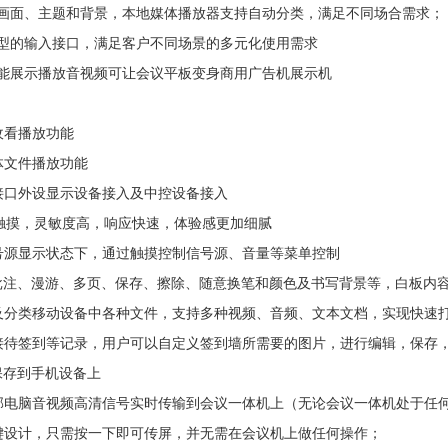
机画面、主题和背景，本地媒体播放器支持自动分类，满足不同场合需求；
类型的输入接口，满足客户不同场景的多元化使用需求
功能展示播放音视频可让会议平板变身商用广告机展示机
收看播放功能
媒体文件播放功能
接口外设显示设备接入及中控设备接入
外触摸，灵敏度高，响应快速，体验感更加细腻
信号源显示状态下，通过触摸控制信号源、音量等菜单控制
批注、漫游、多页、保存、擦除、随意换笔和颜色及书写背景等，白板内
别及分类移动设备中各种文件，支持多种视频、音频、文本文档，实现快速
接待签到等记录，用户可以自定义签到墙所需要的图片，进行编辑，保存，
保存到手机设备上
外部电脑音视频高清信号实时传输到会议一体机上（无论会议一体机处于任
按键设计，只需按一下即可传屏，并无需在会议机上做任何操作；