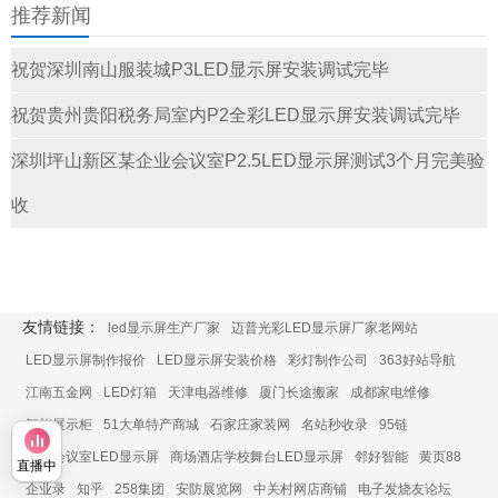
推荐新闻
祝贺深圳南山服装城P3LED显示屏安装调试完毕
祝贺贵州贵阳税务局室内P2全彩LED显示屏安装调试完毕
深圳坪山新区某企业会议室P2.5LED显示屏测试3个月完美验
收
友情链接：
led显示屏生产厂家
迈普光彩LED显示屏厂家老网站
LED显示屏制作报价
LED显示屏安装价格
彩灯制作公司
363好站导航
江南五金网
LED灯箱
天津电器维修
厦门长途搬家
成都家电维修
智能展示柜
51大单特产商城
石家庄家装网
名站秒收录
95链
展厅会议室LED显示屏
商场酒店学校舞台LED显示屏
邻好智能
黄页88
直播中
企业录
知乎
258集团
安防展览网
中关村网店商铺
电子发烧友论坛