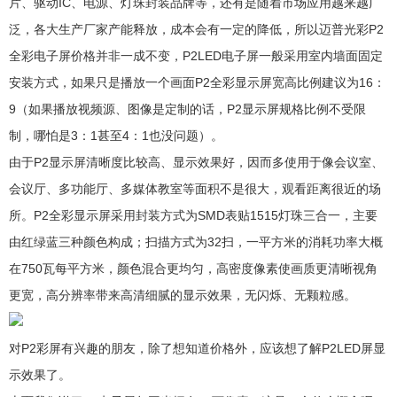
片、驱动IC、电源、灯珠封装品牌等，还有是随着市场应用越来越广
泛，各大生产厂家产能释放，成本会有一定的降低，所以迈普光彩P2
全彩电子屏价格并非一成不变，P2LED电子屏一般采用室内墙面固定
安装方式，如果只是播放一个画面P2全彩显示屏宽高比例建议为16：
9（如果播放视频源、图像是定制的话，P2显示屏规格比例不受限
制，哪怕是3：1甚至4：1也没问题）。
由于P2显示屏清晰度比较高、显示效果好，因而多使用于像会议室、
会议厅、多功能厅、多媒体教室等面积不是很大，观看距离很近的场
所。P2全彩显示屏采用封装方式为SMD表贴1515灯珠三合一，主要
由红绿蓝三种颜色构成；扫描方式为32扫，一平方米的消耗功率大概
在750瓦每平方米，颜色混合更均匀，高密度像素使画质更清晰视角
更宽，高分辨率带来高清细腻的显示效果，无闪烁、无颗粒感。
对P2彩屏有兴趣的朋友，除了想知道价格外，应该想了解P2LED屏显
示效果了。