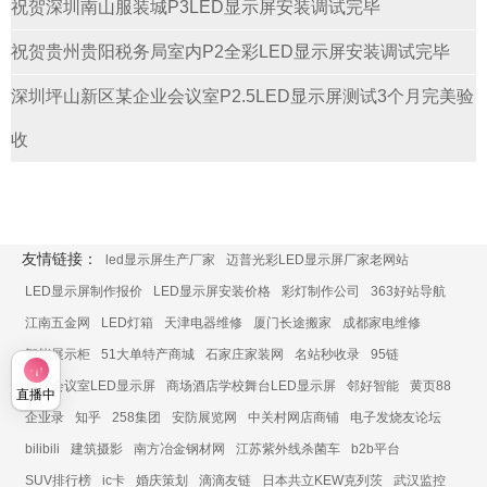
祝贺深圳南山服装城P3LED显示屏安装调试完毕
祝贺贵州贵阳税务局室内P2全彩LED显示屏安装调试完毕
深圳坪山新区某企业会议室P2.5LED显示屏测试3个月完美验
收
友情链接：
led显示屏生产厂家
迈普光彩LED显示屏厂家老网站
LED显示屏制作报价
LED显示屏安装价格
彩灯制作公司
363好站导航
江南五金网
LED灯箱
天津电器维修
厦门长途搬家
成都家电维修
智能展示柜
51大单特产商城
石家庄家装网
名站秒收录
95链
展厅会议室LED显示屏
商场酒店学校舞台LED显示屏
邻好智能
黄页88
直播中
企业录
知乎
258集团
安防展览网
中关村网店商铺
电子发烧友论坛
bilibili
建筑摄影
南方冶金钢材网
江苏紫外线杀菌车
b2b平台
SUV排行榜
ic卡
婚庆策划
滴滴友链
日本共立KEW克列茨
武汉监控