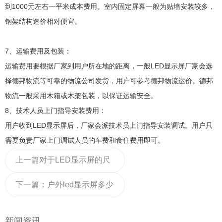
到1000元左右一平米成本费用。室内固定屏幕一般为贴墙安装较多，
钢架结构造价相对便宜。
7、运输费用及包装：
运输费用要根据厂家到用户所在地的距离，一般LED显示屏厂家会选
择德邦物流等可靠的物流公司发货，用户可参考德邦物流运价。德邦
物流一般采用木箱或木架包装，以保证运输安全。
8、技术人员上门指导安装费用：
用户收到LED显示屏后，厂家会派技术员上门指导安装调试。用户只
需要负责厂家上门调试人员的车费和食住费用即可。
上一篇
对于LED显示屏的尺
寸，它的尺寸能否随意放大
下一篇：
户外led显示屏多少
钱一平方米？行业新报价告
新闻资讯