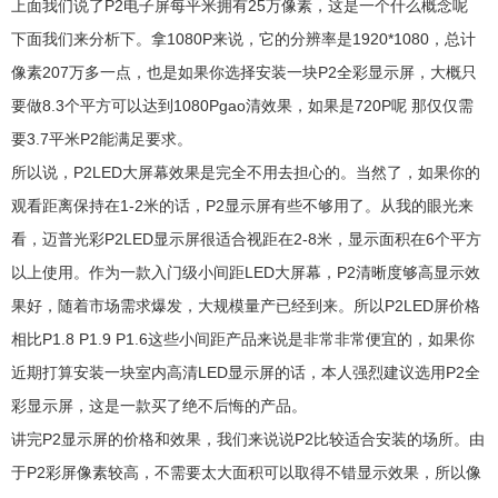
上面我们说了P2电子屏每平米拥有25万像素，这是一个什么概念呢
下面我们来分析下。拿1080P来说，它的分辨率是1920*1080，总计
像素207万多一点，也是如果你选择安装一块P2全彩显示屏，大概只
要做8.3个平方可以达到1080Pgao清效果，如果是720P呢 那仅仅需
要3.7平米P2能满足要求。
所以说，P2LED大屏幕效果是完全不用去担心的。当然了，如果你的
观看距离保持在1-2米的话，P2显示屏有些不够用了。从我的眼光来
看，迈普光彩P2LED显示屏很适合视距在2-8米，显示面积在6个平方
以上使用。作为一款入门级小间距LED大屏幕，P2清晰度够高显示效
果好，随着市场需求爆发，大规模量产已经到来。所以P2LED屏价格
相比P1.8 P1.9 P1.6这些小间距产品来说是非常非常便宜的，如果你
近期打算安装一块室内高清LED显示屏的话，本人强烈建议选用P2全
彩显示屏，这是一款买了绝不后悔的产品。
讲完P2显示屏的价格和效果，我们来说说P2比较适合安装的场所。由
于P2彩屏像素较高，不需要太大面积可以取得不错显示效果，所以像