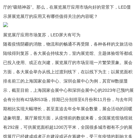
厅的“吸睛神器”。那么，在展览展厅应用市场向好的背景下，LED显
示屏展览展厅的应用又有哪些值得关注的内容呢？
展览展厅应用市场复苏，LED屏大有可为
随着疫情阴霾的消散，物流和的畅通不再受限，各种各样的文旅活动
陆续得到复苏，各大展会持续发力，室内展览馆、主题体验馆等都或
已投入使用、或正在兴建，展览展厅的市场呈现一片繁荣景象。展会
方面，各大展会举办从线上过渡到线下，在以线下为主；以展览面积
排名前三的上海国家会展中心、深圳会展中心为例，其官W数据显
示，截至目前，上海国家会展中心和深圳会展中心的2023年已预约展
会有分别有42场和53场，排期已分别排至6月份和11月份，与去年同
期相比实现大幅增长，甚至直追去年全年展会数量，展会活动的回暖
迹象明显。展厅展馆方面，从疫情前的数据来看，全国展览馆场馆就
有292座，可供展览面积超1200万平米，全国很多城市都有不少的展
馆展厅已经建成或者正在建设或还在筹建中，受三年疫情的影响大多