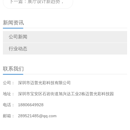
长度和宽度尺寸是多少？
下一篇：
展厅设计新趋势，
LED显示屏创意屏带你进入
新闻资讯
沉浸式体验场景
公司新闻
行业动态
联系我们
公司：
深圳市迈普光彩科技有限公司
地址：
深圳市宝安区石岩街道旭兴达工业2栋迈普光彩科技园
电话：
18806649928
邮箱：
289521485@qq.com