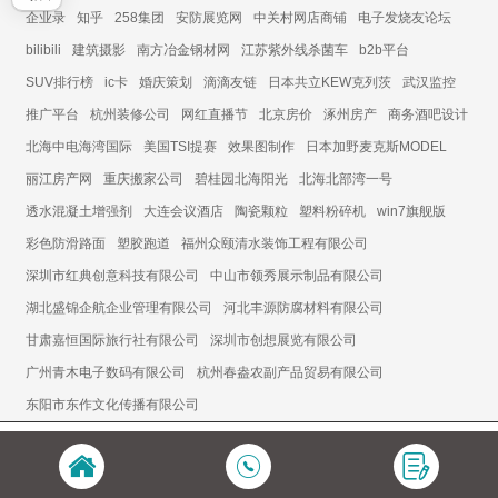
企业录
知乎
258集团
安防展览网
中关村网店商铺
电子发烧友论坛
bilibili
建筑摄影
南方冶金钢材网
江苏紫外线杀菌车
b2b平台
SUV排行榜
ic卡
婚庆策划
滴滴友链
日本共立KEW克列茨
武汉监控
推广平台
杭州装修公司
网红直播节
北京房价
涿州房产
商务酒吧设计
北海中电海湾国际
美国TSI提赛
效果图制作
日本加野麦克斯MODEL
丽江房产网
重庆搬家公司
碧桂园北海阳光
北海北部湾一号
透水混凝土增强剂
大连会议酒店
陶瓷颗粒
塑料粉碎机
win7旗舰版
彩色防滑路面
塑胶跑道
福州众颐清水装饰工程有限公司
深圳市红典创意科技有限公司
中山市领秀展示制品有限公司
湖北盛锦企航企业管理有限公司
河北丰源防腐材料有限公司
甘肃嘉恒国际旅行社有限公司
深圳市创想展览有限公司
广州青木电子数码有限公司
杭州春盎农副产品贸易有限公司
东阳市东作文化传播有限公司