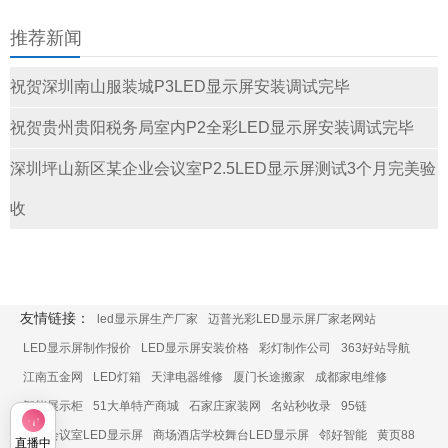
推荐新闻
祝贺深圳南山服装城P3LED显示屏安装调试完毕
祝贺贵州贵阳税务局室内P2全彩LED显示屏安装调试完毕
深圳坪山新区某企业会议室P2.5LED显示屏测试3个月完美验
收
友情链接：
led显示屏生产厂家
迈普光彩LED显示屏厂家老网站
LED显示屏制作报价
LED显示屏安装价格
彩灯制作公司
363好站导航
江南五金网
LED灯箱
天津电器维修
厦门长途搬家
成都家电维修
智能展示柜
51大单特产商城
石家庄家装网
名站秒收录
95链
展厅会议室LED显示屏
商场酒店学校舞台LED显示屏
邻好智能
黄页88
直播中