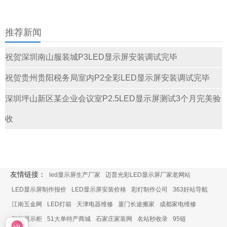
推荐新闻
祝贺深圳南山服装城P3LED显示屏安装调试完毕
祝贺贵州贵阳税务局室内P2全彩LED显示屏安装调试完毕
深圳坪山新区某企业会议室P2.5LED显示屏测试3个月完美验
收
友情链接：
led显示屏生产厂家
迈普光彩LED显示屏厂家老网站
LED显示屏制作报价
LED显示屏安装价格
彩灯制作公司
363好站导航
江南五金网
LED灯箱
天津电器维修
厦门长途搬家
成都家电维修
智能展示柜
51大单特产商城
石家庄家装网
名站秒收录
95链