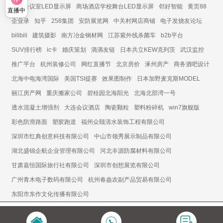
展厅会议室LED显示屏
商场酒店学校舞台LED显示屏
邻好智能
黄页88
直播中
企业录
知乎
258集团
安防展览网
中关村网店商铺
电子发烧友论坛
bilibili
建筑摄影
南方冶金钢材网
江苏紫外线杀菌车
b2b平台
SUV排行榜
ic卡
婚庆策划
滴滴友链
日本共立KEW克列茨
武汉监控
推广平台
杭州装修公司
网红直播节
北京房价
涿州房产
商务酒吧设计
北海中电海湾国际
美国TSI提赛
效果图制作
日本加野麦克斯MODEL
丽江房产网
重庆搬家公司
碧桂园北海阳光
北海北部湾一号
透水混凝土增强剂
大连会议酒店
陶瓷颗粒
塑料粉碎机
win7旗舰版
彩色防滑路面
塑胶跑道
福州众颐清水装饰工程有限公司
深圳市红典创意科技有限公司
中山市领秀展示制品有限公司
湖北盛锦企航企业管理有限公司
河北丰源防腐材料有限公司
甘肃嘉恒国际旅行社有限公司
深圳市创想展览有限公司
广州青木电子数码有限公司
杭州春盎农副产品贸易有限公司
东阳市东作文化传播有限公司