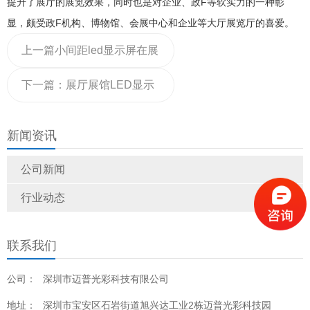
提升了展厅的展览效果，同时也是对企业、政F等软实力的一种彰
显，颇受政F机构、博物馆、会展中心和企业等大厅展览厅的喜爱。
上一篇
小间距led显示屏在展
厅中的应用优势
下一篇：
展厅展馆LED显示
屏有哪些规格？
新闻资讯
公司新闻
行业动态
联系我们
公司：
深圳市迈普光彩科技有限公司
地址：
深圳市宝安区石岩街道旭兴达工业2栋迈普光彩科技园