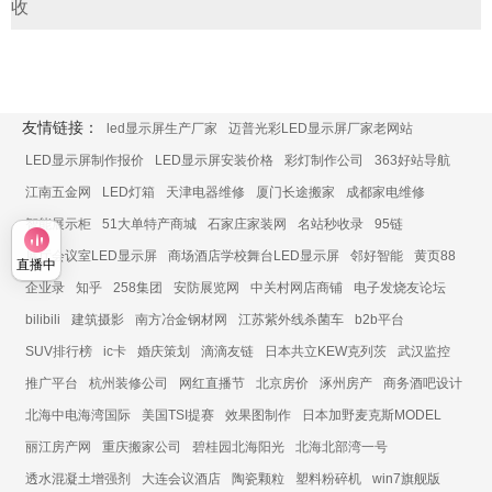
收
友情链接：
led显示屏生产厂家
迈普光彩LED显示屏厂家老网站
LED显示屏制作报价
LED显示屏安装价格
彩灯制作公司
363好站导航
江南五金网
LED灯箱
天津电器维修
厦门长途搬家
成都家电维修
智能展示柜
51大单特产商城
石家庄家装网
名站秒收录
95链
展厅会议室LED显示屏
商场酒店学校舞台LED显示屏
邻好智能
黄页88
直播中
企业录
知乎
258集团
安防展览网
中关村网店商铺
电子发烧友论坛
bilibili
建筑摄影
南方冶金钢材网
江苏紫外线杀菌车
b2b平台
SUV排行榜
ic卡
婚庆策划
滴滴友链
日本共立KEW克列茨
武汉监控
推广平台
杭州装修公司
网红直播节
北京房价
涿州房产
商务酒吧设计
北海中电海湾国际
美国TSI提赛
效果图制作
日本加野麦克斯MODEL
丽江房产网
重庆搬家公司
碧桂园北海阳光
北海北部湾一号
透水混凝土增强剂
大连会议酒店
陶瓷颗粒
塑料粉碎机
win7旗舰版