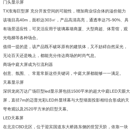
门头显示屏
TX淮海巨型屏 充分开发空间的可能性，增加商业综合体的溢价能力
该项目高40m，面积达303㎡，产品高清高亮，通透率达75-90%、具
有场景适应性，可灵活应用于玻璃幕墙商厦、大型商超、体育馆，观
光电梯等各种场合。
值得一提的是，该产品既不破坏原有的建筑体，又不妨碍自然采光，
无论百天还是晚上，都能充分传达商场的时尚气息。
商场中庭大屏成为引流利器
创意、氛围、、常逛常新这些关键词，中庭大屏都能够一一满足。
天幕显示屏
深圳龙岗万达广场巨型led显示屏包括1500平米的超大中庭LED天眼大
屏，直径7m的迈普光彩LED外显球幕与大型墙面投影相结合形成的天
穹奇观以及2520平方米的巨型天幕。
LED天幕屏
在北京CBD北区，位于迎宾国道东大桥路东侧的世贸天阶，依靠一块