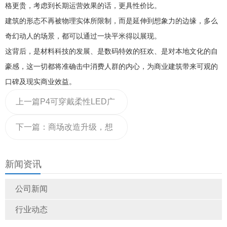
格更贵，考虑到长期运营效果的话，更具性价比。
建筑的形态不再被物理实体所限制，而是延伸到想象力的边缘，多么
奇幻动人的场景，都可以通过一块平米得以展现。
这背后，是材料科技的发展、是数码特效的狂欢、是对本地文化的自
豪感，这一切都将准确击中消费人群的内心，为商业建筑带来可观的
口碑及现实商业效益。
上一篇
P4可穿戴柔性LED广
告屏 柔性屏 可穿戴LED广告
下一篇：
商场改造升级，想
马甲屏 便携式LED屏
吸引更多客流，有哪些先进
新闻资讯
的LED屏推荐
公司新闻
行业动态