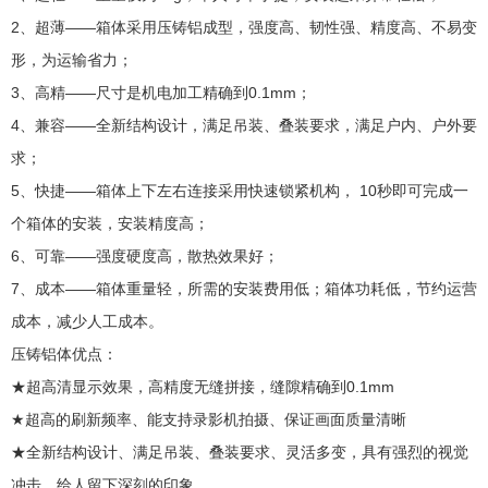
2、超薄——箱体采用压铸铝成型，强度高、韧性强、精度高、不易变
形，为运输省力；
3、高精——尺寸是机电加工精确到0.1mm；
4、兼容——全新结构设计，满足吊装、叠装要求，满足户内、户外要
求；
5、快捷——箱体上下左右连接采用快速锁紧机构， 10秒即可完成一
个箱体的安装，安装精度高；
6、可靠——强度硬度高，散热效果好；
7、成本——箱体重量轻，所需的安装费用低；箱体功耗低，节约运营
成本，减少人工成本。
压铸铝体优点：
★超高清显示效果，高精度无缝拼接，缝隙精确到0.1mm
★超高的刷新频率、能支持录影机拍摄、保证画面质量清晰
★全新结构设计、满足吊装、叠装要求、灵活多变，具有强烈的视觉
冲击，给人留下深刻的印象