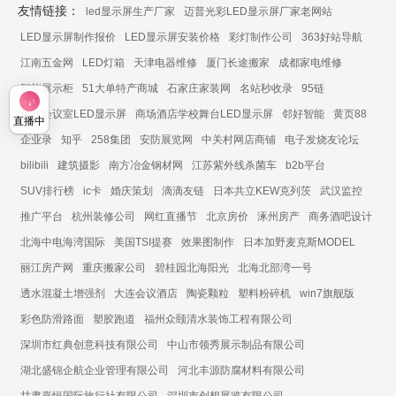
友情链接：
led显示屏生产厂家
迈普光彩LED显示屏厂家老网站
LED显示屏制作报价
LED显示屏安装价格
彩灯制作公司
363好站导航
江南五金网
LED灯箱
天津电器维修
厦门长途搬家
成都家电维修
智能展示柜
51大单特产商城
石家庄家装网
名站秒收录
95链
展厅会议室LED显示屏
商场酒店学校舞台LED显示屏
邻好智能
黄页88
直播中
企业录
知乎
258集团
安防展览网
中关村网店商铺
电子发烧友论坛
bilibili
建筑摄影
南方冶金钢材网
江苏紫外线杀菌车
b2b平台
SUV排行榜
ic卡
婚庆策划
滴滴友链
日本共立KEW克列茨
武汉监控
推广平台
杭州装修公司
网红直播节
北京房价
涿州房产
商务酒吧设计
北海中电海湾国际
美国TSI提赛
效果图制作
日本加野麦克斯MODEL
丽江房产网
重庆搬家公司
碧桂园北海阳光
北海北部湾一号
透水混凝土增强剂
大连会议酒店
陶瓷颗粒
塑料粉碎机
win7旗舰版
彩色防滑路面
塑胶跑道
福州众颐清水装饰工程有限公司
深圳市红典创意科技有限公司
中山市领秀展示制品有限公司
湖北盛锦企航企业管理有限公司
河北丰源防腐材料有限公司