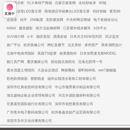
智能展示柜
51大单特产商城
石家庄家装网
名站秒收录
95链
展厅会议室LED显示屏
商场酒店学校舞台LED显示屏
邻好智能
黄页88
直播中
企业录
知乎
258集团
安防展览网
中关村网店商铺
电子发烧友论坛
bilibili
建筑摄影
南方冶金钢材网
江苏紫外线杀菌车
b2b平台
SUV排行榜
ic卡
婚庆策划
滴滴友链
日本共立KEW克列茨
武汉监控
推广平台
杭州装修公司
网红直播节
北京房价
涿州房产
商务酒吧设计
北海中电海湾国际
美国TSI提赛
效果图制作
日本加野麦克斯MODEL
丽江房产网
重庆搬家公司
碧桂园北海阳光
北海北部湾一号
透水混凝土增强剂
大连会议酒店
陶瓷颗粒
塑料粉碎机
win7旗舰版
彩色防滑路面
塑胶跑道
福州众颐清水装饰工程有限公司
深圳市红典创意科技有限公司
中山市领秀展示制品有限公司
湖北盛锦企航企业管理有限公司
河北丰源防腐材料有限公司
甘肃嘉恒国际旅行社有限公司
深圳市创想展览有限公司
广州青木电子数码有限公司
杭州春盎农副产品贸易有限公司
东阳市东作文化传播有限公司