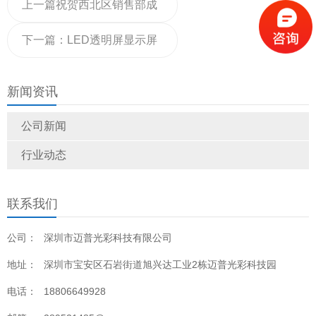
上一篇
祝贺西北区销售部成
功签订新疆喀什户外P2.5全
下一篇：
LED透明屏显示屏
彩LED显示屏项目
生产|原理|技术|应用
新闻资讯
公司新闻
行业动态
联系我们
公司：
深圳市迈普光彩科技有限公司
地址：
深圳市宝安区石岩街道旭兴达工业2栋迈普光彩科技园
电话：
18806649928