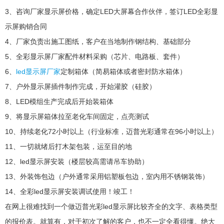
3、咨询厂家显示屏价格，确定LED大屏幕合作伙伴，签订LED全彩显
示屏购销合同
4、厂家负责出施工图纸，客户在当地制作钢结构、基础部分
5、全彩显示屏厂家配件材料采购（芯片、电路板、套件）
6、
led显示屏厂家
定制箱体（简易箱体或者密封防水箱体）
7、户外显示屏插件制作完成，开始灌胶（硅胶）
8、LED模组生产完成后开始装箱体
9、将显示屏箱体拉至老化车间固定，点亮测试
10、持续老化72小时以上（行业标准，迈普光彩通常在96小时以上）
11、一切就绪后打木架包装，运至目的地
12、led显示屏安装（楼层较高需请吊车协助）
13、外装饰包边（户外通常采用铝塑板包边，室内用不锈钢装饰）
14、全彩led显示屏安装调试使用！竣工！
在网上很难找到一个做迈普光彩led显示屏比较齐全的文字、表格类型
的报价表。就算有，对于初次了解的客户，也不一定全看得懂。绝大