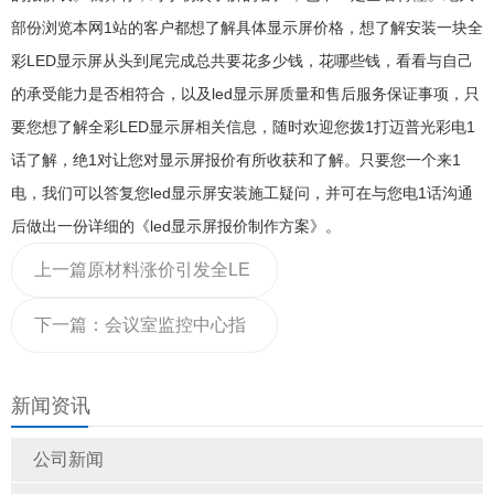
部份浏览本网1站的客户都想了解具体显示屏价格，想了解安装一块全
彩LED显示屏从头到尾完成总共要花多少钱，花哪些钱，看看与自己
的承受能力是否相符合，以及led显示屏质量和售后服务保证事项，只
要您想了解全彩LED显示屏相关信息，随时欢迎您拨1打迈普光彩电1
话了解，绝1对让您对显示屏报价有所收获和了解。只要您一个来1
电，我们可以答复您led显示屏安装施工疑问，并可在与您电1话沟通
后做出一份详细的《led显示屏报价制作方案》。
上一篇
原材料涨价引发全LE
D显示屏全产业链价格上
下一篇：
会议室监控中心指
浮！
挥中心P1.875小间距全彩LE
新闻资讯
D大屏价格
公司新闻