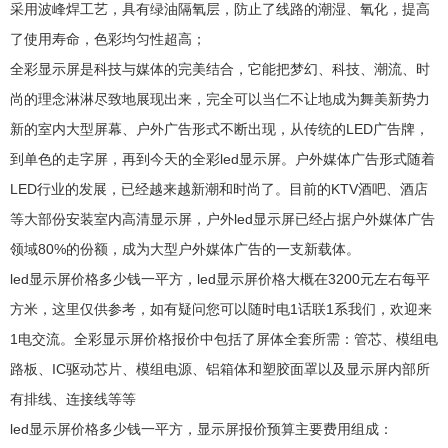
采用波峰焊工艺，具有绿油隔氧层，防止了线路的潮湿、氧化，提高
了使用寿命，色彩均匀性超高；
全彩显示屏是科技与媒体的完美结合，它能把梦幻、科技、潮流、时
尚的理念淋淋尽致地展现出来，完全可以当仁不让地成为舞美新势力
新的室内大型屏幕、户外广告形式不断出现，从传统的LED广告牌，
到单色的走字屏，再到今天的全彩led显示屏。户外媒体广告形式随着
LED行业的发展，已经越来越新潮和时尚了。目前的KTV酒吧、酒店
等大部份安装室内高清显示屏，户外led显示屏已经占据户外媒体广告
领域80%的份额，成为大型户外媒体广告的一支新载体。
led显示屏价格多少钱一平方，led显示屏价格大概在3200元左右每平
方米，这里仅供参考，如有疑问您可以随时电1话联1系我们，欢迎来
1电交流。全彩显示屏价格报价中包括了屏体全套所需：管芯、模组电
路板、IC驱动芯片、模组电源、铝箱体和塑胶面罩以及显示屏内部所
有排线、连接线等等
led显示屏价格多少钱一平方，显示屏报价预算主要费用组成：