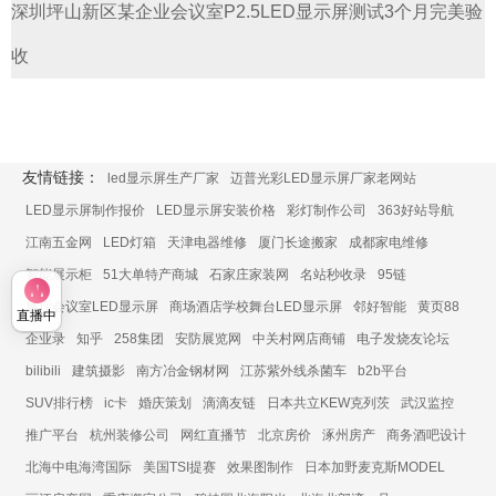
深圳坪山新区某企业会议室P2.5LED显示屏测试3个月完美验
收
友情链接：
led显示屏生产厂家
迈普光彩LED显示屏厂家老网站
LED显示屏制作报价
LED显示屏安装价格
彩灯制作公司
363好站导航
江南五金网
LED灯箱
天津电器维修
厦门长途搬家
成都家电维修
智能展示柜
51大单特产商城
石家庄家装网
名站秒收录
95链
展厅会议室LED显示屏
商场酒店学校舞台LED显示屏
邻好智能
黄页88
直播中
企业录
知乎
258集团
安防展览网
中关村网店商铺
电子发烧友论坛
bilibili
建筑摄影
南方冶金钢材网
江苏紫外线杀菌车
b2b平台
SUV排行榜
ic卡
婚庆策划
滴滴友链
日本共立KEW克列茨
武汉监控
推广平台
杭州装修公司
网红直播节
北京房价
涿州房产
商务酒吧设计
北海中电海湾国际
美国TSI提赛
效果图制作
日本加野麦克斯MODEL