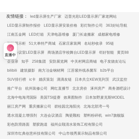
友情链接：
led显示屏生产厂家
迈普光彩LED显示屏厂家老网站
LED显示屏制作报价
LED显示屏安装价格
彩灯制作公司
363好站导航
江南五金网
LED灯箱
天津电器维修
厦门长途搬家
成都家电维修
智能展示柜
51大单特产商城
石家庄家装网
名站秒收录
95链
展厅会议室LED显示屏
商场酒店学校舞台LED显示屏
邻好智能
黄页88
直播中
企业录
知乎
258集团
安防展览网
中关村网店商铺
电子发烧友论坛
bilibili
建筑摄影
南方冶金钢材网
江苏紫外线杀菌车
b2b平台
SUV排行榜
ic卡
婚庆策划
滴滴友链
日本共立KEW克列茨
武汉监控
推广平台
杭州装修公司
网红直播节
北京房价
涿州房产
商务酒吧设计
北海中电海湾国际
美国TSI提赛
效果图制作
日本加野麦克斯MODEL
丽江房产网
重庆搬家公司
碧桂园北海阳光
北海北部湾一号
透水混凝土增强剂
大连会议酒店
陶瓷颗粒
塑料粉碎机
win7旗舰版
彩色防滑路面
塑胶跑道
福州众颐清水装饰工程有限公司
深圳市红典创意科技有限公司
中山市领秀展示制品有限公司