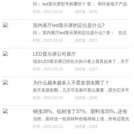
在选购LED显示屏时有一个直观清晰的认识。（以下
问： led显示屏型号有哪些？ 答： 和许多电子产品
15点，是迈普光彩独家整理发布，如转载请注意出
一样，led显示屏也是有很多种型号的，且型号不一
时间：2021-02-24
浏览量：2030
处，否则迈普光彩将追究法律责任。）
样，价格也千差万别，那led显示屏型号有哪些呢？
led显示屏分室内和户外、半户外，使用环境不一
室内展厅led显示屏的定位是什么?
样、型号也不同。
问： 室内展厅led显示屏的定位是什么? 答： 在过
去，城市主题的载体是通过墙面上大量的喷涂，各个
时间：2021-02-24
浏览量：2027
年代的老旧照片，无趣繁琐的文字描述来展示，这些
元素只能传达城市规划的模糊概念。在当下，我们需
LED显示屏公司展厅
要更具体的规划内容和更直观的表现形式。于是灯
光，沙盘，液晶显示屏被大量的应用在了规划馆。
现在LED显示屏已经在大街小巷上普及起来了，关于
LED显示屏是当下展现这条线索的主要窗口之一，
LED显示屏公司展厅可以一起来了解下， 迈普光彩坐
时间：2021-02-24
浏览量：2167
它不仅仅可以回顾过去，呈现现在，还可以展望未
落于深圳宝安区，是一家高新技术民营企业，主要以
来。在时间上观察城市的变化，在空间上俯视城市的
LED电子显示系列产品为主导产品。 集生产、工程、
轮廓。由于传统展示载体无法满足规划馆的功能要
为什么越来越多人不爱发朋友圈了？
销售、服务于一体。在广东地区LED电子显示系统生
求，故迈普光彩LED显示屏逐渐取代沙盘，取代天花
产专业企业之一。
发不发朋友圈，几天可见都不那么重要，因为它并不
板，取代信息墙，取代灯光。规划馆大规模应用LED
是生活的全部，把更多心力放在应付真实的生活上，
显示来描绘一个更清晰的城市之梦。
时间：2021-02-23
浏览量：2000
你会更容易找到生活的重心。毕竟，“真正的世界，在
我们放下手机后才能看见。”
铜涨38%、铝材涨了37%、塑料涨35%...还有
涨价正在路上... 面对涨价潮，LED显示屏终端
当然，面对这一轮原材料价格持续上涨，所有迈普光
企业如何市场生存抉择？
彩LED显示屏厂商以及经销商工程商们，无论规模大
时间：2021-02-23
浏览量：2103
小、实力强弱，都不能独善其身，既要学会顺势而为