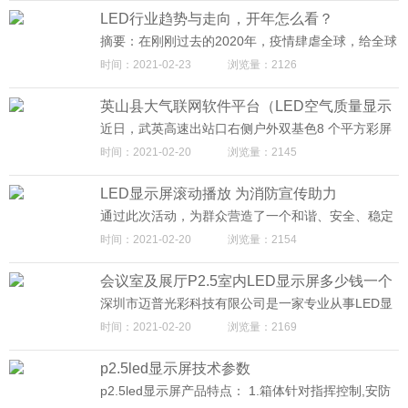
的主动适应，通过产品结构调整、推高卖新等带动产
LED行业趋势与走向，开年怎么看？
品整体的溢价；还需要积极探索逆势扩张的新赛道。
因为，只有主动参与各种挑战、应对各种危机，才有
摘要：在刚刚过去的2020年，疫情肆虐全球，给全球
机会逆势翻盘！
经济造成沉重打击，也给我们LED行业带来了极大的
时间：2021-02-23
浏览量：2126
波动和冲击。进入2021年，疫情影响依然存在，给行
业发展趋势和走向也带来了很大的不确定性。但是，
英山县大气联网软件平台（LED空气质量显示
我们依然可以深入产业链链条的各个环节，看看他们
目前的状况，尤其是会遇到那些问题？通过对这些问
屏）正式投入使用
近日，武英高速出站口右侧户外双基色8 个平方彩屏
题和情况抽丝剥茧的分析，也许我们可以对后续行业
英山县大气联网软件平台（LED空气质量显示屏）正
时间：2021-02-20
浏览量：2145
的走势能有比较清晰的预判。
式投入使用。该平台的投入使用将更好的展现英山良
好的大气环境，打造“中国好空气，英山森呼吸”的英
LED显示屏滚动播放 为消防宣传助力
山城市形象和“绿色康养英山”品牌，提升英山的美誉
度和影响力，让游客更好地记住英山。
通过此次活动，为群众营造了一个和谐、安全、稳定
的消防安全环境，进一步扩大了消防宣传受众群体和
时间：2021-02-20
浏览量：2154
覆盖面，营造了浓厚的消防安全宣传氛围。迈普光彩
专业LED显示屏生产厂家，专业为广大用户提供周到
会议室及展厅P2.5室内LED显示屏多少钱一个
全面的技术服务。
平方
深圳市迈普光彩科技有限公司是一家专业从事LED显
示屏及LED显示屏产品开发、生产、销售为一体的综
时间：2021-02-20
浏览量：2169
合运营服务商, 公司拥有优秀的管理团队,雄厚的技术
开发实力和一支长期从事 LED 应用产品研制、开
p2.5led显示屏技术参数
发、生产和服务的专业优秀人才队伍，拥有行内最先
进的全自动生产线和全套进口检测仪器 ，可制造各类
p2.5led显示屏产品特点： 1.箱体针对指挥控制,安防
LED发光二极管及其相关产品，同时，为支持环保，
监控屏幕特点规划成16:9,轻松替代4:3或16:9的传统