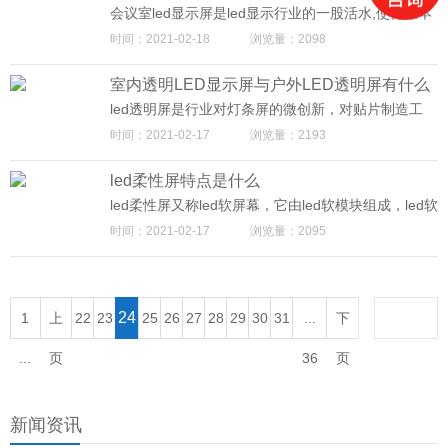
会议室led显示屏是led显示行业的一股活水,使得原本
发展和DLP等产品大约同周期开始趋缓的led显示屏,
时间：2021-02-18
浏览量：2098
跃升成为DLP和LCD拼接屏的替代品,为led显示行业
打开新的成长空间。有了显示终端的支持,从硬件到运
室内透明LED显示屏与户外LED透明屏有什么
营的一体化整合将给行业带来新的驱动力。
不一样？
led透明屏是行业对灯条屏的微创新，对贴片制造工
艺、灯珠封装、控制系统的都进行了针对性的改进，
时间：2021-02-17
浏览量：2193
加上镂空设计的结构，通透性大为提高。在众多透明
显示技术中led透明屏是唯一不受尺寸面积设计，可以
led柔性屏特点是什么
任意大。“led透明屏”概念进行了大面积推广，业内诸
多产品包括玻璃屏、灯条屏、橱窗屏、广告屏、网格
led柔性屏又称led软屏幕，它由led软模块组成，led软
等，也开始以此命名，引发“led透明屏”热潮。它有着
模块是制造led屏幕的一个软模块，它采用了柔性设
时间：2021-02-17
浏览量：2095
室内与户外区别：
计。那么，led的灵活性有哪些特点？
24
1
上
22
23
25
26
27
28
29
30
31
...
下
...
页
36
页
新闻资讯