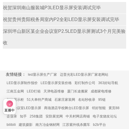
祝贺深圳南山服装城P3LED显示屏安装调试完毕
祝贺贵州贵阳税务局室内P2全彩LED显示屏安装调试完毕
深圳坪山新区某企业会议室P2.5LED显示屏测试3个月完美验
收
友情链接：
led显示屏生产厂家
迈普光彩LED显示屏厂家老网站
LED显示屏制作报价
LED显示屏安装价格
彩灯制作公司
363好站导航
江南五金网
LED灯箱
天津电器维修
厦门长途搬家
成都家电维修
智能展示柜
51大单特产商城
石家庄家装网
名站秒收录
95链
展厅会议室LED显示屏
商场酒店学校舞台LED显示屏
邻好智能
黄页88
直播中
企业录
知乎
258集团
安防展览网
中关村网店商铺
电子发烧友论坛
bilibili
建筑摄影
南方冶金钢材网
江苏紫外线杀菌车
b2b平台