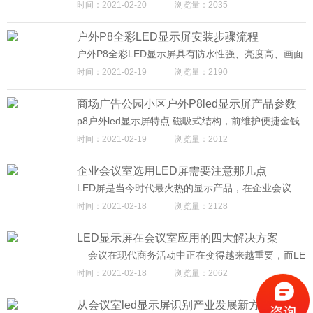
时间：2021-02-20
浏览量：2035
打造绿色照明的LED节能照明灯也即将问世，进入市
显示器件； 2.压铸铝箱体，精度高，确保屏体平整无
场，服务大家。
缝；迈普光彩专业LED显示屏生产厂家。
户外P8全彩LED显示屏安装步骤流程
户外P8全彩LED显示屏具有防水性强、亮度高、画面
清淅、价格便宜是全彩显示屏幕中的大面积显示屏的
时间：2021-02-19
浏览量：2190
理想选择；具有高刷新率和高灰度，使屏幕的画面更
加逼真，满足商业用的高视觉品质的要求；
商场广告公园小区户外P8led显示屏产品参数
及特点
p8户外led显示屏特点 磁吸式结构，前维护便捷金钱
豹是全球第一款真正意义上的前维护LED小间距产
时间：2021-02-19
浏览量：2012
品。维修工具 吸住模组，水平拉出，三秒即可卸下，
方便快捷。任意模组、电源、接收卡均可从前方维
企业会议室选用LED屏需要注意那几点
护。整箱可以进行前安装，前维护挂墙安装LED小间
距解决方案，无需维修通道，LED显示屏可紧贴墙壁
LED屏是当今时代最火热的显示产品，在企业会议
安装。
室、指挥中心、酒店、安防等场景都在应用。LED智
时间：2021-02-18
浏览量：2128
能化显示屏，实际上就是显示屏与互联网技术紧密结
合，保持集群式的远程控制公布、远程操作、实时监
LED显示屏在会议室应用的四大解决方案
控，会议室LED显示屏可调节亮度，可随时适应环境
亮度变化，无需关窗，让你告别投影。在企业会议室
会议在现代商务活动中正在变得越来越重要，而LE
中，LED屏选择得好会提升与参会人员的互动交流和
D显示屏商显的应用为会议组织安排等环节中遇到的
时间：2021-02-18
浏览量：2062
亲身感受，提升会议效率。那么选用LED屏需要注意
各类问题提供了新的解决思路。 场景一：一些人
的知识你知道几点?下面迈普光彩小编为你介绍。
在会议室白板上留下难以辨认的笔记，其他人想要转
从会议室led显示屏识别产业发展新方向
录或分享就会十分困难。