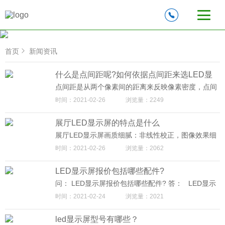
首页
新闻资讯
什么是点间距呢?如何依据点间距来选LED显
示屏?
点间距是从两个像素间的距离来反映像素密度，点间
距和像素密度是显示屏的物理属性;信息容量则是单位
时间：2021-02-26
浏览量：2249
面积像素密度的一次性所显示的信息承载能力的数量
单位。点间距越小，像素密度越高，单位面积一次性
展厅LED显示屏的特点是什么
可显示信息容量越多，适合观看的距离越近。点间距
越大，像素密度越低，单位面积一次性可显示信息容
展厅LED显示屏画质细腻：非线性校正，图像效果细
量越少，适合观看的距离越远。
腻清晰;动画效果生动、多样;视频效果流畅、逼真。L
时间：2021-02-26
浏览量：2062
ED大屏幕箱体的轻薄、可快速安装、运输，不占用大
面积使用。
LED显示屏报价包括哪些配件?
问： LED显示屏报价包括哪些配件? 答： LED显示
屏报价包括哪些配件? 想购买LED显示屏的朋友，一
时间：2021-02-24
浏览量：2021
定会要求LED显示屏报价方案来作为参考，预算方面
是否超支。凭多年经验，下面我们迈普光彩小编将为
led显示屏型号有哪些？
您详细介绍LED显示屏报价包含的各项费用，以助您