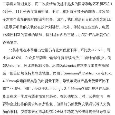
二季度末逐渐复苏。而二次疫情迫使越来越多的国家和地区不得不在1
0月份、11月份再度宣布封城。不过，相对首次禁令的影响，本次禁
令对整个市场的影响要温和的多。因为，我们观测到目前迈普光彩LE
D显示屏项目的安装仍在按计划进行。此外，伴随着企业室内、电视
台和控制室的需求的增加，特别是在西欧市场，小间距产品出货仍在
蓬勃发展。
北美市场在本季度出货量仍有较大程度下降，环比为-17.6%，同
比为-42.0%。在众多品牌当中能够保持持续出货并由增长的很少，例
如Unilumin，环比增长28.0%。尽管Daktronics在本季度出货有所缩
减，但是仍然保持其领先地位。而由于Samsung和Daktronics 在10-1
4.99mm像素间距类别的出货量下降，导致该规格产品出货量环比下
降了44.5%。同时，受益于Samsung，2-4.99mm点间距规格产品出
货量在这一季度有逐渐恢复的趋势。在其他地区，对于公共空间，教
育和企业协作的需求均有所恢复，但目前仍然受到安装调试等人力资
源的限制。疫情带来的市场动荡和全球不稳定的经济环境最终导致除