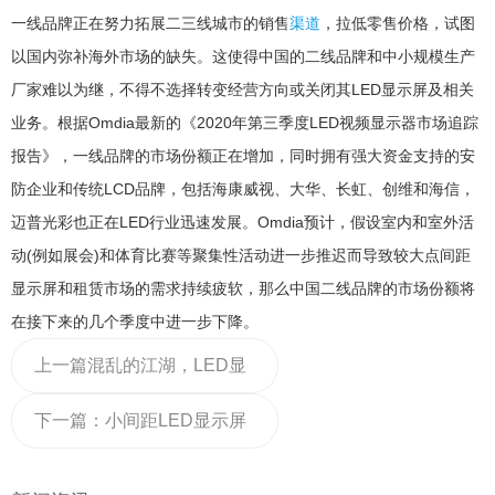
一线品牌正在努力拓展二三线城市的销售
渠道
，拉低零售价格，试图
以国内弥补海外市场的缺失。这使得中国的二线品牌和中小规模生产
厂家难以为继，不得不选择转变经营方向或关闭其LED显示屏及相关
业务。根据Omdia最新的《2020年第三季度LED视频显示器市场追踪
报告》，一线品牌的市场份额正在增加，同时拥有强大资金支持的安
防企业和传统LCD品牌，包括海康威视、大华、长虹、创维和海信，
迈普光彩也正在LED行业迅速发展。Omdia预计，假设室内和室外活
动(例如展会)和体育比赛等聚集性活动进一步推迟而导致较大点间距
显示屏和租赁市场的需求持续疲软，那么中国二线品牌的市场份额将
在接下来的几个季度中进一步下降。
上一篇
混乱的江湖，LED显
示屏谁能决胜渠道？
下一篇：
小间距LED显示屏
如何选择？