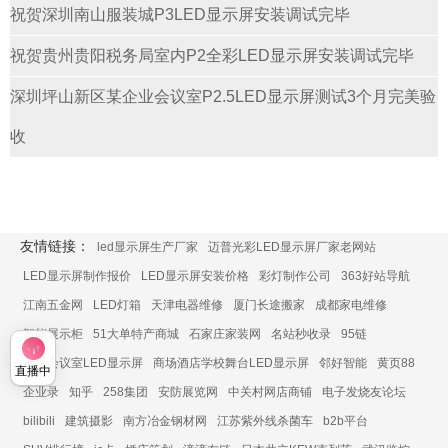
祝贺深圳南山服装城P3LED显示屏安装调试完毕
祝贺贵州贵阳税务局室内P2全彩LED显示屏安装调试完毕
深圳坪山新区某企业会议室P2.5LED显示屏测试3个月完美验
收
友情链接：
led显示屏生产厂家
迈普光彩LED显示屏厂家老网站
LED显示屏制作报价
LED显示屏安装价格
彩灯制作公司
363好站导航
江南五金网
LED灯箱
天津电器维修
厦门长途搬家
成都家电维修
智能展示柜
51大单特产商城
石家庄家装网
名站秒收录
95链
展厅会议室LED显示屏
商场酒店学校舞台LED显示屏
邻好智能
黄页88
直播中
企业录
知乎
258集团
安防展览网
中关村网店商铺
电子发烧友论坛
bilibili
建筑摄影
南方冶金钢材网
江苏紫外线杀菌车
b2b平台