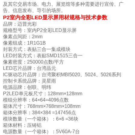
及其它交易市场、电力、展览馆等多种需要进行宣传、广
告、信息发布、导引的场所。
P2室内全彩LED显示屏用材规格与技术参数
品牌：迈普光彩
规格型号：室内P2全彩LED显示屏
像素点间距：2mm
像素组成：1R1G1B
封装方式：表贴三合一集成模块
LED封装方式：表贴SMD1515三合一
像素密度：250000点数/平方
LED芯片品牌：台湾晶元
IC驱动芯片品牌：台湾聚积MBI5020、5024、5026系列
控制卡系统品牌：灵星雨
电源品牌：创联、明纬
P2LED单元板尺寸：128mm×128mm
模组分辨率：64×64=4096点数
箱体尺寸：768mm×768mm×108mm
箱体分辨率：384×384 =147456点
模块数量（一个箱体）：6×6 =36块
箱体材料：压铸铝
电源数量（一个箱体）：5V60A-7台