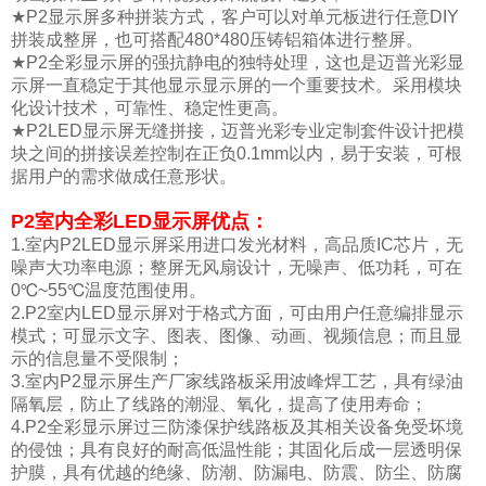
★P2显示屏多种拼装方式，客户可以对单元板进行任意DIY
拼装成整屏，也可搭配480*480压铸铝箱体进行整屏。
★P2全彩显示屏的强抗静电的独特处理，这也是迈普光彩显
示屏一直稳定于其他显示显示屏的一个重要技术。采用模块
化设计技术，可靠性、稳定性更高。
★P2LED显示屏无缝拼接，迈普光彩专业定制套件设计把模
块之间的拼接误差控制在正负0.1mm以内，易于安装，可根
据用户的需求做成任意形状。
P2室内全彩LED显示屏优点：
1.室内P2LED显示屏采用进口发光材料，高品质IC芯片，无
噪声大功率电源；整屏无风扇设计，无噪声、低功耗，可在
0℃~55℃温度范围使用。
2.P2室内LED显示屏对于格式方面，可由用户任意编排显示
模式；可显示文字、图表、图像、动画、视频信息；而且显
示的信息量不受限制；
3.室内P2显示屏生产厂家线路板采用波峰焊工艺，具有绿油
隔氧层，防止了线路的潮湿、氧化，提高了使用寿命；
4.P2全彩显示屏过三防漆保护线路板及其相关设备免受坏境
的侵蚀；具有良好的耐高低温性能；其固化后成一层透明保
护膜，具有优越的绝缘、防潮、防漏电、防震、防尘、防腐