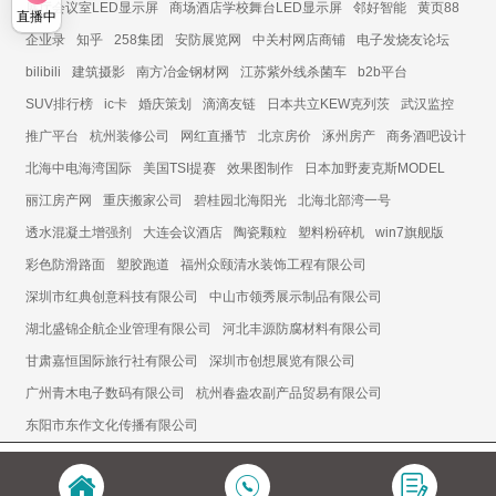
展厅会议室LED显示屏
商场酒店学校舞台LED显示屏
邻好智能
黄页88
直播中
企业录
知乎
258集团
安防展览网
中关村网店商铺
电子发烧友论坛
bilibili
建筑摄影
南方冶金钢材网
江苏紫外线杀菌车
b2b平台
SUV排行榜
ic卡
婚庆策划
滴滴友链
日本共立KEW克列茨
武汉监控
推广平台
杭州装修公司
网红直播节
北京房价
涿州房产
商务酒吧设计
北海中电海湾国际
美国TSI提赛
效果图制作
日本加野麦克斯MODEL
丽江房产网
重庆搬家公司
碧桂园北海阳光
北海北部湾一号
透水混凝土增强剂
大连会议酒店
陶瓷颗粒
塑料粉碎机
win7旗舰版
彩色防滑路面
塑胶跑道
福州众颐清水装饰工程有限公司
深圳市红典创意科技有限公司
中山市领秀展示制品有限公司
湖北盛锦企航企业管理有限公司
河北丰源防腐材料有限公司
甘肃嘉恒国际旅行社有限公司
深圳市创想展览有限公司
广州青木电子数码有限公司
杭州春盎农副产品贸易有限公司
东阳市东作文化传播有限公司