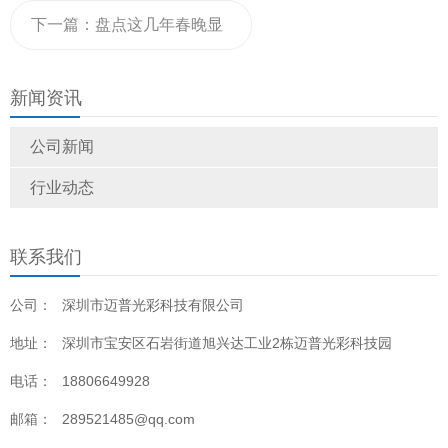
P2显示屏费用明细及报价清
下一篇：
盘点这几年春晚显
单-迈普光彩分析
示技术
新闻资讯
公司新闻
行业动态
联系我们
公司：
深圳市迈普光彩科技有限公司
地址：
深圳市宝安区石岩街道旭兴达工业2栋迈普光彩科技园
电话：
18806649928
邮箱：
289521485@qq.com