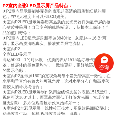
P2室内全彩LED显示屏产品特点：
★P2室内显示屏能够完美的表现超高清的画质和细腻的颜
色，在很大程度上可以和LCD媲美。
★室内P2LED显示屏选用高品质的发光元器件为显示屏的核
心材质并采用了自己专利的线路板设计，从根本上保证了产
品的使用寿命；
★P2室内LED显示屏刷新率达3840Hz，灰度14～16 Bit可
调，显示画质清晰真实、播放效果鲜艳流畅；
★室内P2
全彩LED显示屏
高达5000：1的对比度，优质的表贴1515黑灯与卡扣黑色面
罩，使屏体的墨色更均匀，一致性更好，更好地还原了屏体
的显示色彩；
★室内P2显示屏160°的宽视角与每个发光管高度一致性，在
水平和垂直均有较大的可视角度，这对水平分布广和高度落
差较大的环境均适合；
★室内P2LED显示屏制作采用金线铜支架的表贴1515黑灯，
视角可达160°以上，面罩基本面低于灯管发光面，实现全角
度无阴影，多方位观看显示效果始终如一；
★室内P2全彩显示屏非线性校正技术，图像效果细腻清晰；
动画效果生动、多样;视频效果流畅、逼真；