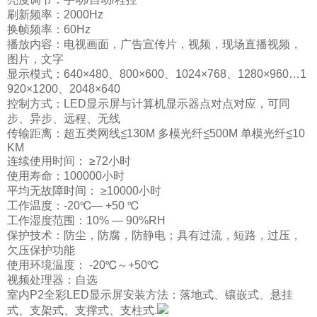
刷新频率：2000Hz
换帧频率：60Hz
播放内容：电视画面，广告宣传片，视频，现场直播视频，
图片，文字
显示模式：640×480、800×600、1024×768、1280×960…1
920×1200、2048×640
控制方式：LED显示屏与计算机显示器点对点对应，可同
步、异步、远程、无线
传输距离：超五类网线≦130M 多模光纤≦500M 单模光纤≦10
KM
连续使用时间： ≥72小时
使用寿命：100000小时
平均无故障时间： ≥10000小时
工作温度：-20℃— +50 ℃
工作湿度范围：10% — 90%RH
保护技术：防尘，防腐，防静电；具有过流，短路，过压，
欠压保护功能
使用环境温度： -20℃～+50℃
视频处理器：自选
室内P2全彩LED显示屏安装方法：落地式、镶嵌式、悬挂
式、支架式、支撑式、支柱式.