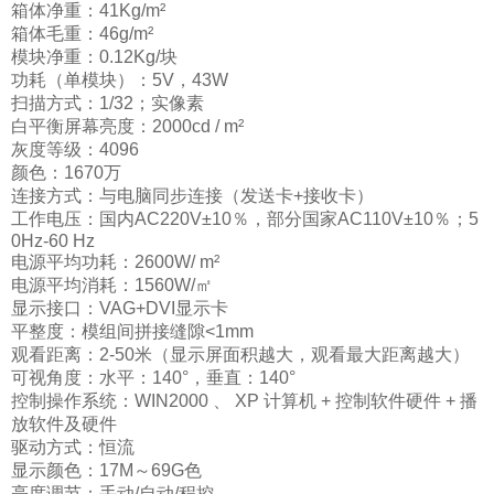
箱体净重：41Kg/m²
箱体毛重：46g/m²
模块净重：0.12Kg/块
功耗（单模块）：5V，43W
扫描方式：1/32；实像素
白平衡屏幕亮度：2000cd / m²
灰度等级：4096
颜色：1670万
连接方式：与电脑同步连接（发送卡+接收卡）
工作电压：国内AC220V±10％，部分国家AC110V±10％；5
0Hz-60 Hz
电源平均功耗：2600W/ m²
电源平均消耗：1560W/㎡
显示接口：VAG+DVI显示卡
平整度：模组间拼接缝隙<1mm
观看距离：2-50米（显示屏面积越大，观看最大距离越大）
可视角度：水平：140°，垂直：140°
控制操作系统：WIN2000 、 XP 计算机 + 控制软件硬件 + 播
放软件及硬件
驱动方式：恒流
显示颜色：17M～69G色
亮度调节：手动/自动/程控