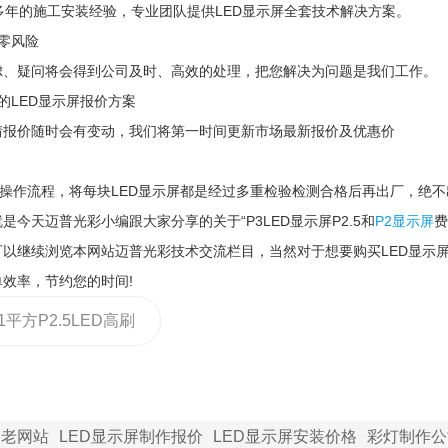
多年的施工安装经验，专业团队提供LED显示屏全套技术解决方案。
零风险
虑、疑问将会得到公司及时、高效的处理，把您解决为问题是我们工作。
的LED显示屏报价方案
情报价随时会有变动，我们将第一时间更新市场最新报价及优惠价
O操作流程，将每块LED显示屏都是经过多重检验检测合格后再出厂，绝
是今天迈普光彩小编跟大家分享的关于“P3LED显示屏P2.5和
P2显示屏
费
可以继续浏览本网站迈普光彩技术交流栏目，当然对于想要购买LED显示
效率，节约您的时间!
1平方P2.5LED高刷
概有多少张模组？怎
家老网站
LED显示屏制作报价
LED显示屏安装价格
彩灯制作公