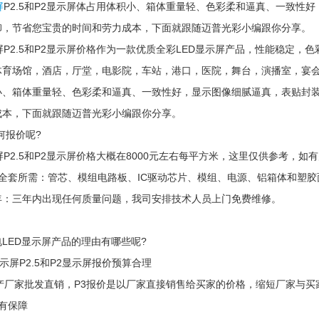
屏
P2.5和P2显示屏体占用体积小、箱体重量轻、色彩柔和逼真、一致性
卸，节省您宝贵的时间和劳力成本，下面就跟随迈普光彩小编跟你分享。
示屏P2.5和P2显示屏价格作为一款优质全彩LED显示屏产品，性能稳
育场馆，酒店，厅堂，电影院，车站，港口，医院，舞台，演播室，宴会厅
小、箱体重量轻、色彩柔和逼真、一致性好，显示图像细腻逼真，表贴封
成本，下面就跟随迈普光彩小编跟你分享。
如何报价呢?
示屏P2.5和P2显示屏价格大概在8000元左右每平方米，这里仅供参考
体全套所需：管芯、模组电路板、IC驱动芯片、模组、电源、铝箱体和塑胶
年：三年内出现任何质量问题，我司安排技术人员上门免费维修。
LED显示屏产品的理由有哪些呢?
显示屏P2.5和P2显示屏报价预算合理
产厂家批发直销，P3报价是以厂家直接销售给买家的价格，缩短厂家与买
有保障