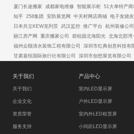
厦门长途搬家
成都家电维修
智能展示柜
51大单特产商
知乎
258集团
安防展览网
中关村网店商铺
电子发烧友
日本共立KEW克列茨
武汉监控
推广平台
杭州装修公司
丽江房产网
重庆搬家公司
碧桂园北海阳光
北海北部湾
福州众颐清水装饰工程有限公司
深圳市红典创意科技有
甘肃嘉恒国际旅行社有限公司
深圳市创想展览有限公司
关于我们
产品中心
关于我们
室内LED显示屏
企业文化
户外LED显示屏
资质荣誉
室内外LED租赁屏
服务支持
小间距LED显示屏