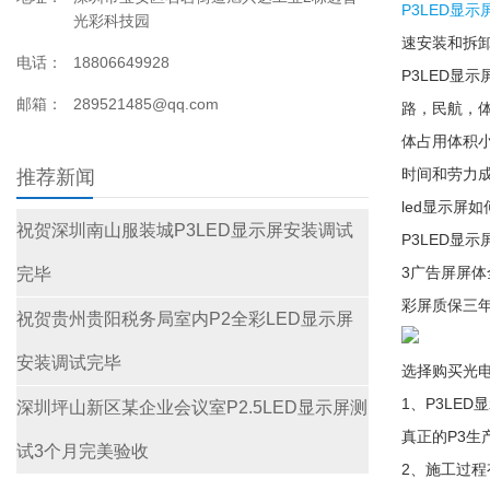
P3LED显示
光彩科技园
速安装和拆
电话：
18806649928
P3LED显
邮箱：
289521485@qq.com
路，民航，体
体占用体积
时间和劳力
推荐新闻
led显示屏
祝贺深圳南山服装城P3LED显示屏安装调试
P3LED显
3广告屏屏
完毕
彩屏质保三
祝贺贵州贵阳税务局室内P2全彩LED显示屏
安装调试完毕
选择购买光电
1、P3LED
深圳坪山新区某企业会议室P2.5LED显示屏测
真正的P3生
试3个月完美验收
2、施工过程