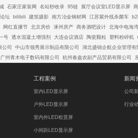
城
石家庄家装网
名站秒收录
95链
展厅会议室LED显示屏
商
论坛
bilibili
建筑摄影
南方冶金钢材网
江苏紫外线杀菌车
b
网红直播节
北京房价
涿州房产
商务酒吧设计
北海中电海
一号
透水混凝土增强剂
大连会议酒店
陶瓷颗粒
塑料粉碎机
限公司
中山市领秀展示制品有限公司
湖北盛锦企航企业管理有
广州青木电子数码有限公司
杭州春盎农副产品贸易有限公司
工程案例
新闻
室内LED显示屏
公司
户外LED显示屏
行业
室内外LED租赁屏
小间距LED显示屏