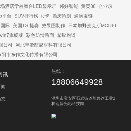
场酒店学校舞台LED显示屏
邻好智能
黄页88
企业录
2b平台
SUV排行榜
ic卡
婚庆策划
滴滴友链
湾国际
美国TSI提赛
效果图制作
日本加野麦克斯MODEL
win7旗舰版
彩色防滑路面
塑胶跑道
限公司
河北丰源防腐材料有限公司
东阳市东作文化传播有限公司
热线：
资讯
18806649928
新闻
深圳市宝安区石岩街道旭兴达工业2
动态
栋迈普光彩科技园