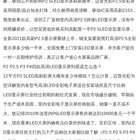
象，驱动芯片则影响P2.5LED显示屏刷新频率，迈普光彩P2.5全彩屏
采用国星/晶台知名灯珠，经久耐用画质清晰，驱动IC采用高刷2153，
视觉效果出众。深圳工厂直销室内高清P2.5拼接LED显示屏，没有中
间商赚差价，让您花更低价格买到高配置一手P2.5LED全彩显示屏，
全新2021款高刷P2.5显示屏重磅上市，铜支架雾面黑灯高清P2.5全彩
显示屏多少钱一平米，全国免费上门安装LED显示屏，并为客户提供
一对一后期维护培训，真正让客户省心大屏幕品牌厂家。
P2 P2.5 P3 P4四款高清LED显示屏到底该怎么选？
12平方P2.5LED高刷彩屏大概有多少张模组？怎么计算，迈普光彩为
您详解室内各型号高清LED全彩电子屏适合安装场所及尺寸比例
LED显示屏行业经过初期的粗狂式发展，现在市场越分越细。早期由
于生产成本原因，室内全彩电子显示屏价格较高，销量一直不温不
火。犹记得2010年连室内P6LED显示屏售价都达到10000多元一个平
米，现在看来LED大屏的确有点白菜价的味道了。言归正传，室内LE
D显示屏目前主打的几个产品相信大家都比较了解（P2.0 P2.5 P3 P4