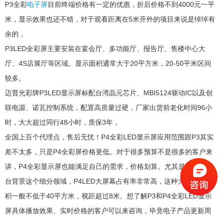
P3全彩
电子屏
目前终端价格有一定的优惠，折后价格不到4000元一平
米，显示效果也还不错，对于观看距离在5米开外的项目来说是绰绰有
余的，
P3LED全彩屏主要安装在宴会厅、多功能厅、报告厅、售楼中心大
厅、4S店展厅等区域。显示面积通常大于20平方米，20-50平米区间
较多。
迈普光彩牌P3LED显示屏标配台湾晶元芯片、MBI5124驱动IC以及创
联电源、诺瓦控制系统，配置高质量过硬，厂家出货前老化时间96小
时，大大超过同行48小时，质保3年，
全国上百个代理点，售后无忧！P4全彩LED显示屏应用范围跟P3其实
差不太多，只是P4全彩屏价格更低。对于很多预算不是很多的客户来
讲，P4全彩显示屏也能满足自己的需求，价格划算。尤其是宴会厅舞
台背景这个细分领域，P4LED大屏幕占有率非常高，这种大屏显示面
积一般不低于40平方米，视距超过8米。想了解P3和P4全彩LED显示
屏具体播放效果、实时价格的客户可以来咨询，毕竟电子产品更新周