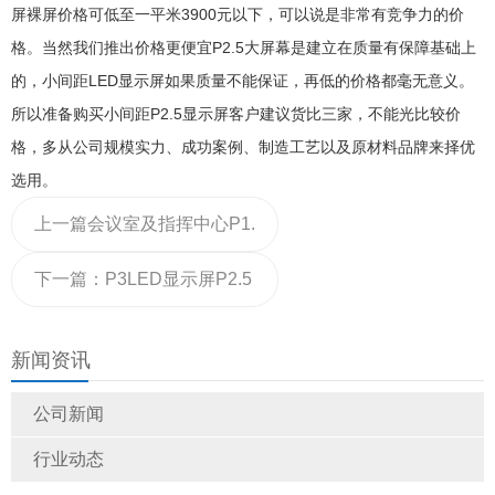
屏裸屏价格可低至一平米3900元以下，可以说是非常有竞争力的价
格。当然我们推出价格更便宜P2.5大屏幕是建立在质量有保障基础上
的，小间距LED显示屏如果质量不能保证，再低的价格都毫无意义。
所以准备购买小间距P2.5显示屏客户建议货比三家，不能光比较价
格，多从公司规模实力、成功案例、制造工艺以及原材料品牌来择优
选用。
上一篇
会议室及指挥中心P1.
5625led小间距显示屏技术
下一篇：
P3LED显示屏P2.5
参数
和P2显示屏费用明细及报价
新闻资讯
清单-迈普光彩分析
公司新闻
行业动态