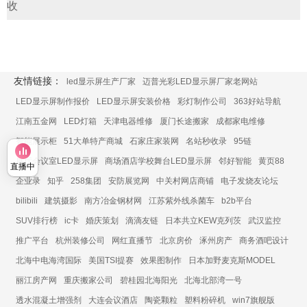
收
友情链接：
led显示屏生产厂家
迈普光彩LED显示屏厂家老网站
LED显示屏制作报价
LED显示屏安装价格
彩灯制作公司
363好站导航
江南五金网
LED灯箱
天津电器维修
厦门长途搬家
成都家电维修
智能展示柜
51大单特产商城
石家庄家装网
名站秒收录
95链
展厅会议室LED显示屏
商场酒店学校舞台LED显示屏
邻好智能
黄页88
直播中
企业录
知乎
258集团
安防展览网
中关村网店商铺
电子发烧友论坛
bilibili
建筑摄影
南方冶金钢材网
江苏紫外线杀菌车
b2b平台
SUV排行榜
ic卡
婚庆策划
滴滴友链
日本共立KEW克列茨
武汉监控
推广平台
杭州装修公司
网红直播节
北京房价
涿州房产
商务酒吧设计
北海中电海湾国际
美国TSI提赛
效果图制作
日本加野麦克斯MODEL
丽江房产网
重庆搬家公司
碧桂园北海阳光
北海北部湾一号
透水混凝土增强剂
大连会议酒店
陶瓷颗粒
塑料粉碎机
win7旗舰版