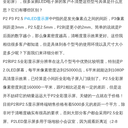
全彩屏），很多采购LED电子屏的客户不清楚这些型号具体是什么意
思？它们有哪些区别？
P2 P3 P2.5
P4LED显示屏
中P指的是发光像素点之间的间距，P3像素
间距是3mm，P2.5是2.5mm，P2则是更小的2mm。简单的说就是P
后面的数字越小，那么像素密度越高，清晰度显示效果更好。这些我
相信很多客户都知道，但是具体到各个型号的使用环境以及尺寸大小
是多少呢？下面我们来详细分析下。
P2和P2.5全彩显示屏分辨率在这几个型号中优势比较明显，特别是P
2.0LED屏幕，每平米像素密度达到250000点，6平米就能达到1080P
高清显示效果，已经算是小间距全彩电子屏入门级别了。P2.5全彩屏
像素密度则是160000一平米，跟P2相比还是有一定的差距，但是这
并不妨碍它的销量远远大于P2全彩显示屏。关键的一点就在于价格！
目前P2和P2.5显示屏终端销售价格有着5000多元的差距一个平方，除
非对于清晰度确实有很高的要求，否则大部分客户都会采用P2.5全彩
屏。P2LED显示屏多用于场地较小会议室，因为观看距离近（2-8