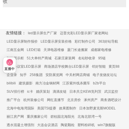
收
友情链接：
led显示屏生产厂家
迈普光彩LED显示屏厂家老网站
LED显示屏制作报价
LED显示屏安装价格
彩灯制作公司
363好站导航
江南五金网
LED灯箱
天津电器维修
厦门长途搬家
成都家电维修
智能展示柜
51大单特产商城
石家庄家装网
名站秒收录
95链
展厅会议室LED显示屏
商场酒店学校舞台LED显示屏
邻好智能
黄页88
直播中
企业录
知乎
258集团
安防展览网
中关村网店商铺
电子发烧友论坛
bilibili
建筑摄影
南方冶金钢材网
江苏紫外线杀菌车
b2b平台
SUV排行榜
ic卡
婚庆策划
滴滴友链
日本共立KEW克列茨
武汉监控
推广平台
杭州装修公司
网红直播节
北京房价
涿州房产
商务酒吧设计
北海中电海湾国际
美国TSI提赛
效果图制作
日本加野麦克斯MODEL
丽江房产网
重庆搬家公司
碧桂园北海阳光
北海北部湾一号
透水混凝土增强剂
大连会议酒店
陶瓷颗粒
塑料粉碎机
win7旗舰版