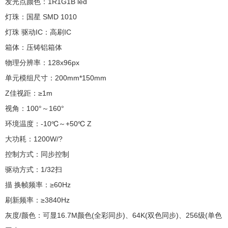
发光点颜色：1R1G1B led
灯珠：国星 SMD 1010
灯珠 驱动IC：高刷IC
箱体：压铸铝箱体
物理分辨率：128x96px
单元模组尺寸：200mm*150mm
Z佳视距：≥1m
视角：100°～160°
环境温度：-10℃～+50℃ Z
大功耗：1200W/?
控制方式：同步控制
驱动方式：1/32扫
描 换帧频率：≥60Hz
刷新频率：≥3840Hz
灰度/颜色：可显16.7M颜色(全彩同步)、64K(双色同步)、256级(单色