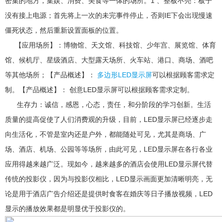
密集的地方，集娱、消费、美食等一体的场所。1 、整板不亮：板子
没有接上电源；首先将上一次的未完事件停止，否则IE下会出现慢速
僵死状态，然后重新设置面板的位置。
【应用场所】：博物馆、天文馆、科技馆、少年宫、展览馆、体育
馆、候机厅、星级酒店、大型露天场所、火车站、港口、商场、酒吧
等其他场所；【产品概述】：
多边形LED显示屏
可以根据顾客需求定
制。【产品概述】： 创意LED显示屏可以根据顾客需求定制。
生存力：诚信，感恩，心态，责任，和分阶段的学习创新。生活
质量的提高促使了人们消费观的升级，目前，LED显示屏已经逐步走
向生活化，不管是室内还是户外，都能随处可见，尤其是商场、广
场、酒店、机场、公园等等场所，由此可见，LED显示屏在各行各业
应用得越来越广泛。现如今，越来越多的酒店会使用LED显示屏代替
传统的投影仪，因为与投影仪相比，LED显示画面更加清晰明亮，无
论是用于酒店广告介绍还是提供时食客在婚庆等日子播放视频，LED
显示的播放效果都是明显优于投影仪的。