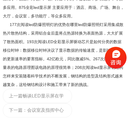
多应用。875全彩led显示屏 主要应用于：酒店、商场、广场、舞台，
大厅，会议室，多功能厅，等众多应用。
177次阅读led防爆照明灯的优势在哪里led防爆照明灯采用集成散
热片散热结构，采用铝合金后盖将点热源转换为表面热源，大大扩展
了散热面积。193次阅读LED全彩显示屏驱动芯片是如何分类的数据
移位时钟：数据移位时钟决议了显示数据的传输速度，是影响显示屏
的更新速率的要害指标。42亿欧元，同比微减5%。267次阅读LED音
量表的电路原理图该电路的原理很简单；208次阅读led显示屏钢结构
怎样来安装随着科学技术的不断发展，钢结构的造型及结构形式越来
越复杂，这给钢结构设计和施工带来了新的挑战。
上一篇
畅谈LED显示屏在学
校的应用，它具有什么优势
下一篇：
会议室及指挥中心
P1.5625led小间距显示屏技