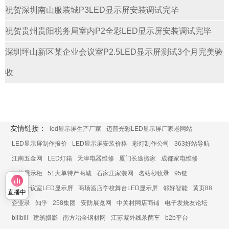
祝贺深圳南山服装城P3LED显示屏安装调试完毕
祝贺贵州贵阳税务局室内P2全彩LED显示屏安装调试完毕
深圳坪山新区某企业会议室P2.5LED显示屏测试3个月完美验
收
友情链接：
led显示屏生产厂家
迈普光彩LED显示屏厂家老网站
LED显示屏制作报价
LED显示屏安装价格
彩灯制作公司
363好站导航
江南五金网
LED灯箱
天津电器维修
厦门长途搬家
成都家电维修
智能展示柜
51大单特产商城
石家庄家装网
名站秒收录
95链
展厅会议室LED显示屏
商场酒店学校舞台LED显示屏
邻好智能
黄页88
直播中
企业录
知乎
258集团
安防展览网
中关村网店商铺
电子发烧友论坛
bilibili
建筑摄影
南方冶金钢材网
江苏紫外线杀菌车
b2b平台