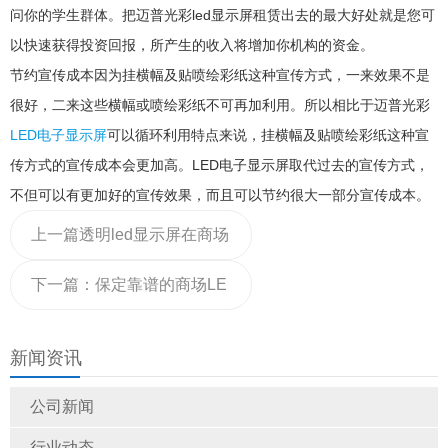
问你的学生群体。把迈普光彩led显示屏租赁出去的最大好处就是您可
以快速获得投资回报，所产生的收入将增加你机构的资金。
节约宣传成本因为挂横幅及贴喷绘彩纸这种宣传方式，一来效果不是
很好，二来这些横幅或喷绘彩纸不可再加利用。所以相比于迈普光彩
LED电子显示屏
可以循环利用特点来说，挂横幅及贴喷绘彩纸这种宣
传方式的宣传成本会更加高。LED电子显示屏取代过去的宣传方式，
不但可以有更加好的宣传效果，而且可以节约很大一部分宣传成本。
上一篇
透明led显示屏在商场
的特点以及带来的优势
下一篇：
保定靠谱的商场LE
D显示屏信誉保证
新闻资讯
公司新闻
行业动态