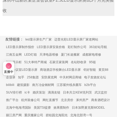
深圳坪山新区某企业会议室P2.5LED显示屏测试3个月完美验
收
友情链接：
led显示屏生产厂家
迈普光彩LED显示屏厂家老网站
LED显示屏制作报价
LED显示屏安装价格
彩灯制作公司
363好站导航
江南五金网
LED灯箱
天津电器维修
厦门长途搬家
成都家电维修
智能展示柜
51大单特产商城
石家庄家装网
名站秒收录
95链
展厅会议室LED显示屏
商场酒店学校舞台LED显示屏
邻好智能
黄页88
直播中
企业录
知乎
258集团
安防展览网
中关村网店商铺
电子发烧友论坛
bilibili
建筑摄影
南方冶金钢材网
江苏紫外线杀菌车
b2b平台
SUV排行榜
ic卡
婚庆策划
滴滴友链
日本共立KEW克列茨
武汉监控
推广平台
杭州装修公司
网红直播节
北京房价
涿州房产
商务酒吧设计
北海中电海湾国际
美国TSI提赛
效果图制作
日本加野麦克斯MODEL
丽江房产网
重庆搬家公司
碧桂园北海阳光
北海北部湾一号