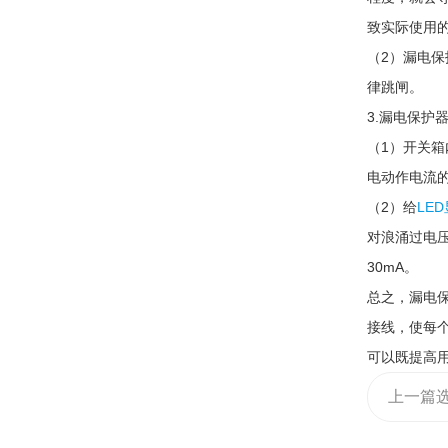
致实际使用
（2）漏电
律跳闸。
3.漏电保护
（1）开关
电动作电流
（2）给
LE
对浪涌过电
30mA。
总之，漏电
接线，使每
可以既提高
上一篇
厂家可