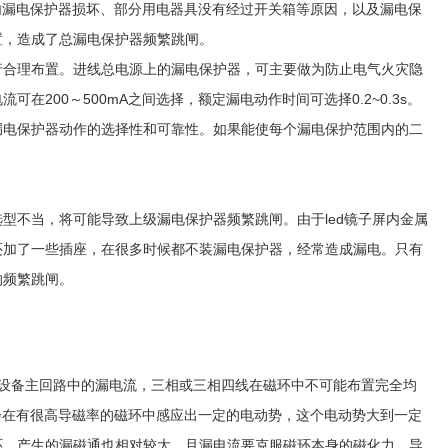
内漏电保护器损坏、部分用电器具没有经过开关箱等原因，以及漏电保
置，造成了总漏电保护器频繁跳闸。
行合理布置。进线总电源上的漏电保护器，可主要做为防止电气火灾隐
200～500mA之间选择，额定漏电动作时间可选择0.2~0.3s。
漏电保护器动作的选择性和可靠性。如果能使每个漏电保护范围内的二
。
型不当，将可能导致上级漏电保护器频繁跳闸。由于led镜子屏内金属
还加了一些插座，在很多时候都不装漏电保护器，经常造成漏电。只有
的频繁跳闸。
设备主回路中的漏电流，三相或三相四线在磁环中不可能布置完全均
会在有很高导磁率的磁环中感应出一定的电动势，这个电动势大到一定
环，产生的漏磁通也相对较大，且漏电流要克服磁环本身的磁化力，导