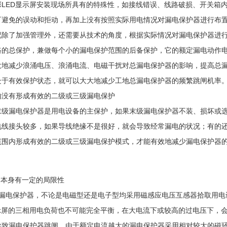
彩LED显示屏安装现场所具有的特殊性，如接线错误、线路破损、开关箱
可避免的误动和拒动，再加上没有按照实际用电情况对漏电保护器进行布
况除了加强管理外，还需要从技术的角度，根据实际情况对漏电保护器进
的总保护，兼做每个小的漏电保护范围的后备保护，它的额定漏电动作电流可在
大地减少浪涌电压、浪涌电流、电磁干扰对总漏电保护器的影响，提高总
处于有效保护状态，就可以大大地减少工地总漏电保护器的频繁跳闸机率
内没有形成有效的二级或三级漏电保护
末级漏电保护器是用电设备的主保护，如果末级漏电保护器不装、损坏或选
电线接头较多，如果导线绝缘不是很好，就会导致经常漏电的状况；有的
范围内形成有效的二级或三级漏电保护模式，才能有效地减少漏电保护器
器本身有一定的局限性
的漏电保护器，不论是电磁型还是电子型均采用磁感应电压互感器拾取用电
显示屏的三相用电负荷也不可能完全平衡，在大电流下或较高的过电压下，
导致漏电保护器跳闸。由于额定电流越大的漏电保护器采用相对较大的磁