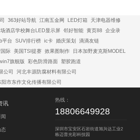
题
司
363好站导航
江南五金网
LED灯箱
天津电器维修
场酒店学校舞台LED显示屏
邻好智能
黄页88
企业录
2b平台
SUV排行榜
ic卡
婚庆策划
滴滴友链
湾国际
美国TSI提赛
效果图制作
日本加野麦克斯MODEL
win7旗舰版
彩色防滑路面
塑胶跑道
限公司
河北丰源防腐材料有限公司
东阳市东作文化传播有限公司
热线：
资讯
18806649928
新闻
深圳市宝安区石岩街道旭兴达工业2
动态
栋迈普光彩科技园