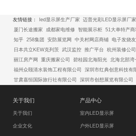
友情链接：
led显示屏生产厂家
迈普光彩LED显示屏厂
厦门长途搬家
成都家电维修
智能展示柜
51大单特产商
知乎
258集团
安防展览网
中关村网店商铺
电子发烧友
日本共立KEW克列茨
武汉监控
推广平台
杭州装修公司
丽江房产网
重庆搬家公司
碧桂园北海阳光
北海北部湾
福州众颐清水装饰工程有限公司
深圳市红典创意科技有
甘肃嘉恒国际旅行社有限公司
深圳市创想展览有限公司
关于我们
产品中心
关于我们
室内LED显示屏
企业文化
户外LED显示屏