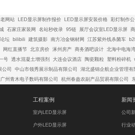
家老网站
LED显示屏制作报价
LED显示屏安装价格
彩灯制作公
城
石家庄家装网
名站秒收录
95链
展厅会议室LED显示屏
商
论坛
bilibili
建筑摄影
南方冶金钢材网
江苏紫外线杀菌车
b
网红直播节
北京房价
涿州房产
商务酒吧设计
北海中电海
一号
透水混凝土增强剂
大连会议酒店
陶瓷颗粒
塑料粉碎机
限公司
中山市领秀展示制品有限公司
湖北盛锦企航企业管理有
广州青木电子数码有限公司
杭州春盎农副产品贸易有限公司
工程案例
新闻
室内LED显示屏
公司
户外LED显示屏
行业