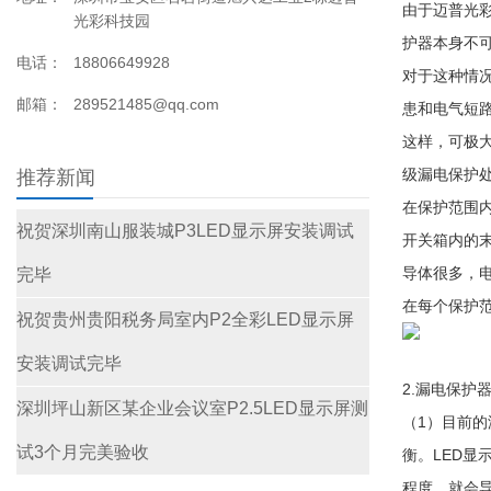
由于迈普光
光彩科技园
护器本身不
电话：
18806649928
对于这种情
邮箱：
289521485@qq.com
患和电气短路
这样，可极
级漏电保护
推荐新闻
在保护范围
祝贺深圳南山服装城P3LED显示屏安装调试
开关箱内的
导体很多，
完毕
在每个保护
祝贺贵州贵阳税务局室内P2全彩LED显示屏
安装调试完毕
2.漏电保护
深圳坪山新区某企业会议室P2.5LED显示屏测
（1）目前
试3个月完美验收
衡。LED
程度，就会