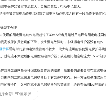
的漏电保护器额定电流越大，灵敏度越低，拒动率也越大。
保护器在额定漏电动作电流和额定漏电不动作电流之间有一段动作不确定区
器选型不合理
箱内使用的额定漏电动作电流超过了30mA或者是超过用电设备额定电流
的提高或保护灵敏度的下降，发生漏电故障时，末级漏电保护器没有动作
D显示屏
通电时的启动电流往往都比较大，此大电流可能会使漏电保护器跳
压、过电流不太敏感的电磁型漏电保护器；或选用比额定电流大1.5~2倍
保护器频繁跳闸是各种因素综合作用的结果，最主要的是要合理布置漏电
个范围内的二或三级漏电保护器处于有效保护状态。另一方面就是加强用
用电的安全性，又可以减少漏电保护器的频繁跳闸，给迈普光彩led屏幕
选择全彩LED显示屏
以从哪些方面入手？