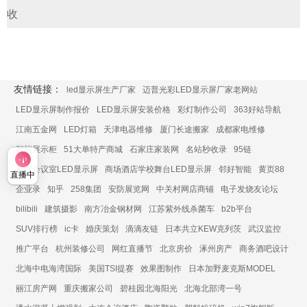
收
友情链接：
led显示屏生产厂家
迈普光彩LED显示屏厂家老网站
LED显示屏制作报价
LED显示屏安装价格
彩灯制作公司
363好站导航
江南五金网
LED灯箱
天津电器维修
厦门长途搬家
成都家电维修
智能展示柜
51大单特产商城
石家庄家装网
名站秒收录
95链
展厅会议室LED显示屏
商场酒店学校舞台LED显示屏
邻好智能
黄页88
直播中
企业录
知乎
258集团
安防展览网
中关村网店商铺
电子发烧友论坛
bilibili
建筑摄影
南方冶金钢材网
江苏紫外线杀菌车
b2b平台
SUV排行榜
ic卡
婚庆策划
滴滴友链
日本共立KEW克列茨
武汉监控
推广平台
杭州装修公司
网红直播节
北京房价
涿州房产
商务酒吧设计
北海中电海湾国际
美国TSI提赛
效果图制作
日本加野麦克斯MODEL
丽江房产网
重庆搬家公司
碧桂园北海阳光
北海北部湾一号