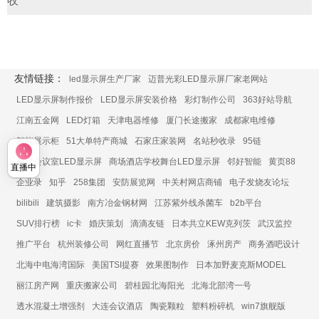
收
友情链接：
led显示屏生产厂家
迈普光彩LED显示屏厂家老网站
LED显示屏制作报价
LED显示屏安装价格
彩灯制作公司
363好站导航
江南五金网
LED灯箱
天津电器维修
厦门长途搬家
成都家电维修
智能展示柜
51大单特产商城
石家庄家装网
名站秒收录
95链
展厅会议室LED显示屏
商场酒店学校舞台LED显示屏
邻好智能
黄页88
直播中
企业录
知乎
258集团
安防展览网
中关村网店商铺
电子发烧友论坛
bilibili
建筑摄影
南方冶金钢材网
江苏紫外线杀菌车
b2b平台
SUV排行榜
ic卡
婚庆策划
滴滴友链
日本共立KEW克列茨
武汉监控
推广平台
杭州装修公司
网红直播节
北京房价
涿州房产
商务酒吧设计
北海中电海湾国际
美国TSI提赛
效果图制作
日本加野麦克斯MODEL
丽江房产网
重庆搬家公司
碧桂园北海阳光
北海北部湾一号
透水混凝土增强剂
大连会议酒店
陶瓷颗粒
塑料粉碎机
win7旗舰版