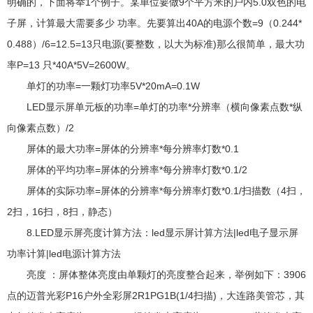
明确的，下面将举1个例子。某单位要做9个平方米的户内5.0双色的电
子屏，计算最大需要多少 功率。先要算出40A的电源个数=9（0.244*
0.488）/6=12.5=13只电源(要整数，以大为标准)那么很简单，最大功
率P=13 只*40A*5V=2600W。
单灯的功率=一颗灯功率5V*20mA=0.1W
LED显示屏单元板的功率=单灯的功率*分辨率（横向像素点数*纵
向像素点数）/2
屏体的最大功率=屏体的分辨率*每分辨率灯数*0.1
屏体的平均功率=屏体的分辨率*每分辨率灯数*0.1/2
屏体的实际功率=屏体的分辨率*每分辨率灯数*0.1/扫描数（4扫，
2扫，16扫，8扫，静态）
8.LED显示屏亮度计算方法：led显示屏计算方法|led电子显示屏
功率计算|led电源计算方法
亮度 ：屏体整体亮度由单颗灯的亮度整合起来，举例如下：3906
点的迈普光彩P16户外全彩屏2R1PG1B(1/4扫描)，大连路美管芯，其