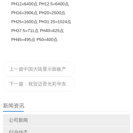
PH12=6400点 PH12.5=6400点
PH16=3906点 PH20=2500点
PH25=1600点 PH31.25=1024点
PH37.5=711点 PH40=625点
PH45=495点 P50=400点
上一篇
中国大陆显示面板产
值超4000亿，规模跃居全球
下一篇：
祝贺迈普光彩华东
首位
区销售部成功承接南京货架
新闻资讯
LED显示屏150套项目
公司新闻
行业动态