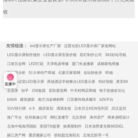
收
友情链接：
led显示屏生产厂家
迈普光彩LED显示屏厂家老网站
LED显示屏制作报价
LED显示屏安装价格
彩灯制作公司
363好站导航
江南五金网
LED灯箱
天津电器维修
厦门长途搬家
成都家电维修
智能展示柜
51大单特产商城
石家庄家装网
名站秒收录
95链
展厅会议室LED显示屏
商场酒店学校舞台LED显示屏
邻好智能
黄页88
直播中
企业录
知乎
258集团
安防展览网
中关村网店商铺
电子发烧友论坛
bilibili
建筑摄影
南方冶金钢材网
江苏紫外线杀菌车
b2b平台
SUV排行榜
ic卡
婚庆策划
滴滴友链
日本共立KEW克列茨
武汉监控
推广平台
杭州装修公司
网红直播节
北京房价
涿州房产
商务酒吧设计
北海中电海湾国际
美国TSI提赛
效果图制作
日本加野麦克斯MODEL
丽江房产网
重庆搬家公司
碧桂园北海阳光
北海北部湾一号