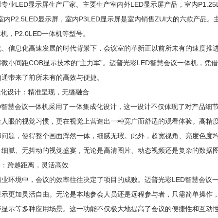
专业LED显示屏生产厂家。主要生产室内外LED显示屏产品，室内P1.25LED
内P2.5LED显示屏，室内P3LED显示屏是室内销售ZUI大的六款产品。主
一体机，P2.0LED一体机等型号。
化、信息化高速发展的时代背景下，会议室的革新正以前所未有的速度推进
微小间距COB显示技术的“主力军”。迈普光彩LED智慧会议一体机，
沟通带来了前所未有的高效与便捷。
成化设计：精准呈现，无缝融合
D智慧会议一体机采用了一体集成化设计，这一设计不仅体现了对产品细节
合人眼的视觉习惯，更在视觉上营造出一种宽广而舒适的观看体验。高精
隙问题，使得整个画面浑然一体，细腻无瑕。此外，超宽视角、亮度色度
、细腻、无抖动的视觉盛宴，无论是高清图片、动态视频还是复杂的数据
屏：跨越距离，灵活高效
商业环境中，会议的效率往往决定了项目的成败。迈普光彩LED智慧会议
显示更加灵活自由。无论是本地参会人员还是远程参与者，只需简单操作
屏显示等多种应用场景。这一功能不仅极大地提高了会议的便捷性和互动