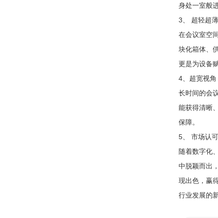
身处一室般
3、 超轻超
在会议室空
块化箱体、
更是为设备
4、超宽视
长时间的会议
能获得清晰
保障。
5、 市场认
随着数字化
中脱颖而出
现出色，赢
行业发展的