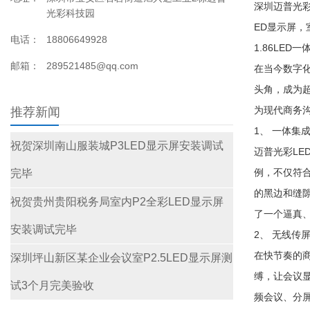
深圳迈普光彩
光彩科技园
ED显示屏，室
电话：
18806649928
1.86LED
邮箱：
289521485@qq.com
在当今数字
头角，成为超
为现代商务
推荐新闻
1、 一体集
祝贺深圳南山服装城P3LED显示屏安装调试
迈普光彩LE
例，不仅符
完毕
的黑边和缝
祝贺贵州贵阳税务局室内P2全彩LED显示屏
了一个逼真
安装调试完毕
2、 无线传
在快节奏的
深圳坪山新区某企业会议室P2.5LED显示屏测
缚，让会议
试3个月完美验收
频会议、分