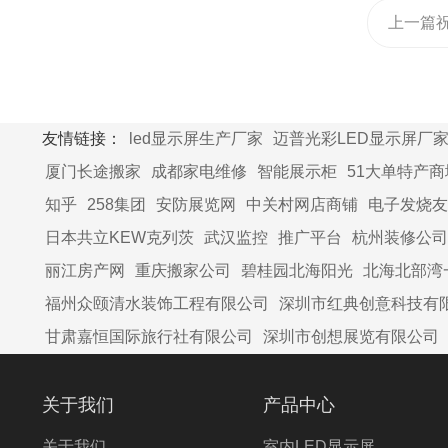
上一篇
签订I深
全彩LE
友情链接：
led显示屏生产厂家
迈普光彩LED显示屏厂
厦门长途搬家
成都家电维修
智能展示柜
51大单特产商
知乎
258集团
安防展览网
中关村网店商铺
电子发烧友
日本共立KEW克列茨
武汉监控
推广平台
杭州装修公司
丽江房产网
重庆搬家公司
碧桂园北海阳光
北海北部湾
福州众颐清水装饰工程有限公司
深圳市红典创意科技有
甘肃嘉恒国际旅行社有限公司
深圳市创想展览有限公司
关于我们
产品中心
关于我们
室内LED显示屏