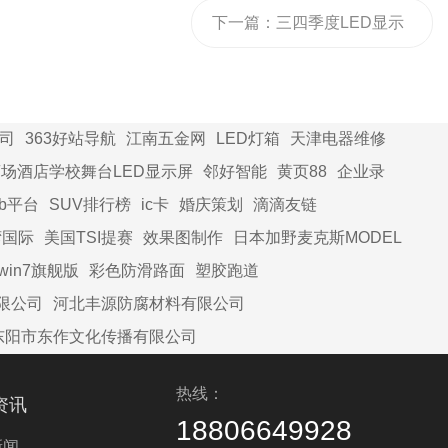
下一篇：
三四季度LED显示
行业承压，海外市场成必争
之地
司
363好站导航
江南五金网
LED灯箱
天津电器维修
场酒店学校舞台LED显示屏
邻好智能
黄页88
企业录
2b平台
SUV排行榜
ic卡
婚庆策划
滴滴友链
湾国际
美国TSI提赛
效果图制作
日本加野麦克斯MODEL
win7旗舰版
彩色防滑路面
塑胶跑道
限公司
河北丰源防腐材料有限公司
东阳市东作文化传播有限公司
热线：
资讯
18806649928
新闻