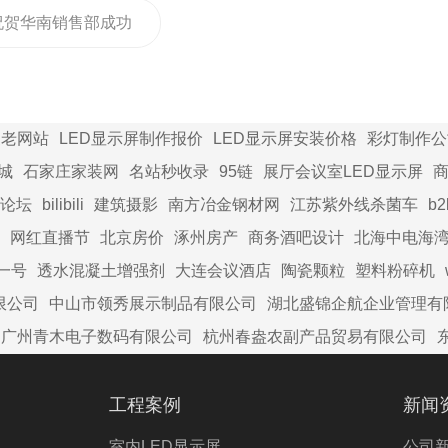
祝贺华南销售部成功
圳企业前台室内P2.5
D显示屏
家老网站
LED显示屏制作报价
LED显示屏安装价格
彩灯制作公
城
石家庄家装网
名站秒收录
95链
展厅会议室LED显示屏
商
论坛
bilibili
建筑摄影
南方冶金钢材网
江苏紫外线杀菌车
b
网红直播节
北京房价
涿州房产
商务酒吧设计
北海中电海
一号
透水混凝土增强剂
大连会议酒店
陶瓷颗粒
塑料粉碎机
限公司
中山市领秀展示制品有限公司
湖北盛锦企航企业管理有
广州青木电子数码有限公司
杭州春盎农副产品贸易有限公司
工程案例
新闻
室内LED显示屏
公司