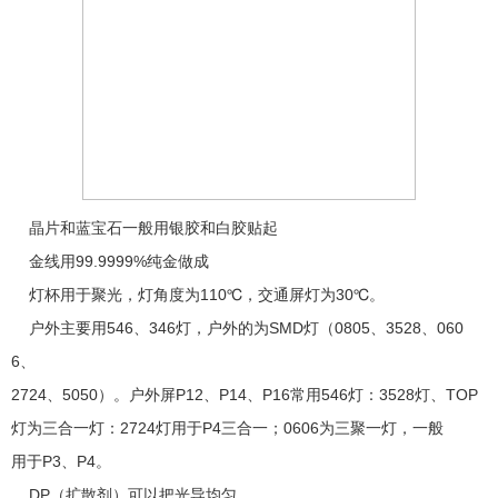
晶片和蓝宝石一般用银胶和白胶贴起
金线用99.9999%纯金做成
灯杯用于聚光，灯角度为110℃，交通屏灯为30℃。
户外主要用546、346灯，户外的为SMD灯（0805、3528、060
6、
2724、5050）。户外屏P12、P14、P16常用546灯：3528灯、TOP
灯为三合一灯：2724灯用于P4三合一；0606为三聚一灯，一般
用于P3、P4。
DP（扩散剂）可以把光导均匀。