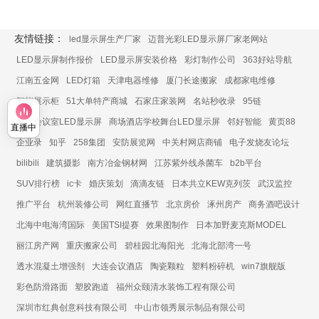
友情链接：
led显示屏生产厂家
迈普光彩LED显示屏厂家老网站
LED显示屏制作报价
LED显示屏安装价格
彩灯制作公司
363好站导航
江南五金网
LED灯箱
天津电器维修
厦门长途搬家
成都家电维修
智能展示柜
51大单特产商城
石家庄家装网
名站秒收录
95链
展厅会议室LED显示屏
商场酒店学校舞台LED显示屏
邻好智能
黄页88
直播中
企业录
知乎
258集团
安防展览网
中关村网店商铺
电子发烧友论坛
bilibili
建筑摄影
南方冶金钢材网
江苏紫外线杀菌车
b2b平台
SUV排行榜
ic卡
婚庆策划
滴滴友链
日本共立KEW克列茨
武汉监控
推广平台
杭州装修公司
网红直播节
北京房价
涿州房产
商务酒吧设计
北海中电海湾国际
美国TSI提赛
效果图制作
日本加野麦克斯MODEL
丽江房产网
重庆搬家公司
碧桂园北海阳光
北海北部湾一号
透水混凝土增强剂
大连会议酒店
陶瓷颗粒
塑料粉碎机
win7旗舰版
彩色防滑路面
塑胶跑道
福州众颐清水装饰工程有限公司
深圳市红典创意科技有限公司
中山市领秀展示制品有限公司