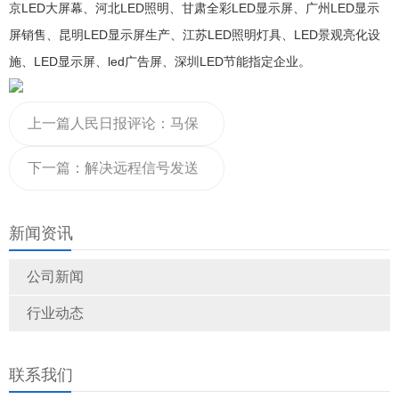
京LED大屏幕、河北LED照明、甘肃全彩LED显示屏、广州LED显示
屏销售、昆明LED显示屏生产、江苏LED照明灯具、LED景观亮化设
施、LED显示屏、led广告屏、深圳LED节能指定企业。
上一篇
人民日报评论：马保
国闹剧，该立刻收场了
下一篇：
解决远程信号发送
采用 诺瓦显示屏光纤收发器
新闻资讯
LED显示屏光纤收发 诺瓦光
公司新闻
纤收发器
行业动态
联系我们